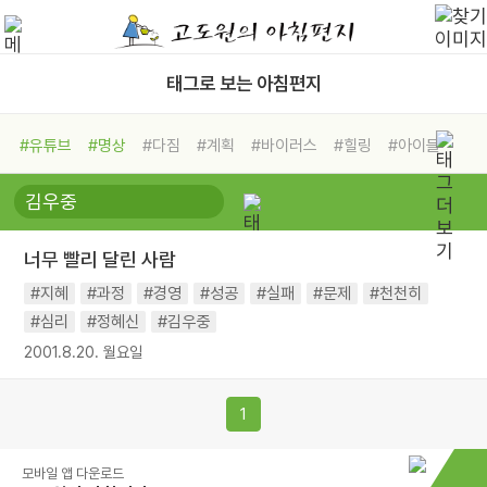
태그로 보는 아침편지
#유튜브
#명상
#다짐
#계획
#바이러스
#힐링
#아이들
#비전캠프
#독서캠프
#삶
#경험
#사람
#도움
#선택
#희망
#나눔
#친구
#링컨학교
#극복
#리더
#위기
너무 빨리 달린 사람
#독서
#건강
#면역력
#지혜
#과정
#경영
#성공
#실패
#문제
#천천히
#심리
#정혜신
#김우중
2001.8.20. 월요일
1
모바일 앱 다운로드