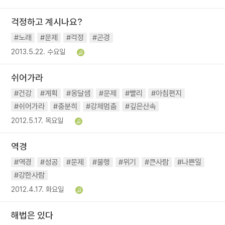
걱정하고 계시나요?
#노래
#문제
#걱정
#곤경
2013.5.22. 수요일
쉬어가라
#건강
#계획
#옹달샘
#문제
#빨리
#아침편지
#쉬어가라
#충분히
#강제멈춤
#깊은산속
2012.5.17. 목요일
역경
#역경
#성공
#문제
#불행
#위기
#큰사람
#나쁜일
#강한사람
2012.4.17. 화요일
해법은 있다