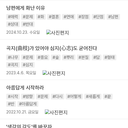
남편에게 화난 이유
#매력
#문제
#화
#결혼
#연애
#장점
#단점
#남편
#상대
#반대
2024.10.23. 수요일
곡지(曲枝)가 있어야 심지(心志)도 굳어진다
#나무
#문제
#중요
#숲
#뿌리
#본질
#답
#형태
#곡지
#심지
2023.4.6. 목요일
아름답게 시작하라
#시작
#방향
#문제
#다시
#어떻게
#새롭게
#끝
#반
#아름답게
2022.10.21. 금요일
'생각의 각도'를 바꾸자