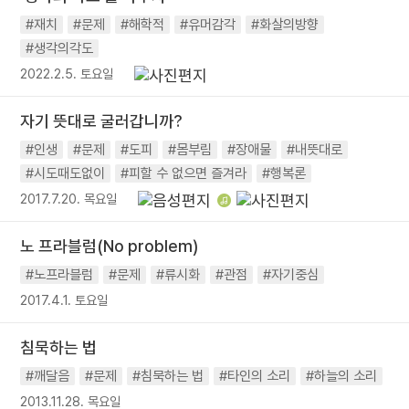
#재치
#문제
#해학적
#유머감각
#화살의방향
#생각의각도
2022.2.5. 토요일
자기 뜻대로 굴러갑니까?
#인생
#문제
#도피
#몸부림
#장애물
#내뜻대로
#시도때도없이
#피할 수 없으면 즐겨라
#행복론
2017.7.20. 목요일
노 프라블럼(No problem)
#노프라블럼
#문제
#류시화
#관점
#자기중심
2017.4.1. 토요일
침묵하는 법
#깨달음
#문제
#침묵하는 법
#타인의 소리
#하늘의 소리
2013.11.28. 목요일