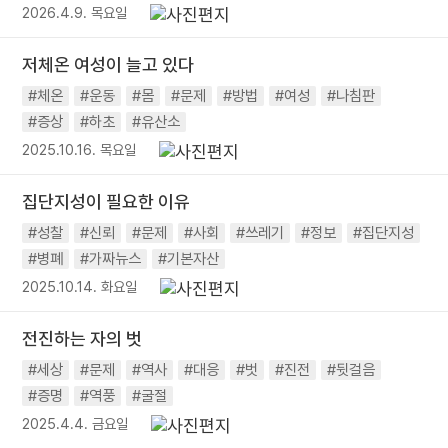
2026.4.9. 목요일
저체온 여성이 늘고 있다
#체온
#운동
#몸
#문제
#방법
#여성
#나침판
#증상
#하초
#유산소
2025.10.16. 목요일
집단지성이 필요한 이유
#성찰
#신뢰
#문제
#사회
#쓰레기
#정보
#집단지성
#병폐
#가짜뉴스
#기본자산
2025.10.14. 화요일
전진하는 자의 벗
#세상
#문제
#역사
#대응
#벗
#진전
#뒷걸음
#증명
#역풍
#굴절
2025.4.4. 금요일