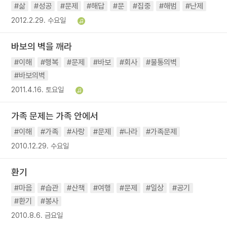
#삶
#성공
#문제
#해답
#문
#집중
#해범
#난제
2012.2.29. 수요일
바보의 벽을 깨라
#이해
#행복
#문제
#바보
#회사
#불통의벽
#바보의벽
2011.4.16. 토요일
가족 문제는 가족 안에서
#이해
#가족
#사랑
#문제
#나라
#가족문제
2010.12.29. 수요일
환기
#마음
#습관
#산책
#여행
#문제
#일상
#공기
#환기
#봉사
2010.8.6. 금요일