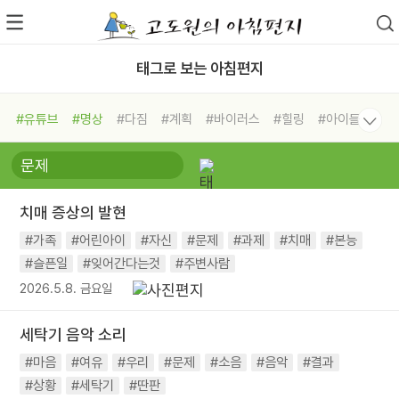
태그로 보는 아침편지
#유튜브
#명상
#다짐
#계획
#바이러스
#힐링
#아이들
#비전캠프
#독서캠프
#삶
#경험
#사람
#도움
#선택
#희망
#나눔
#친구
#링컨학교
#극복
#리더
#위기
치매 증상의 발현
#독서
#건강
#면역력
#가족
#어린아이
#자신
#문제
#과제
#치매
#본능
#슬픈일
#잊어간다는것
#주변사람
2026.5.8. 금요일
세탁기 음악 소리
#마음
#여유
#우리
#문제
#소음
#음악
#결과
#상황
#세탁기
#딴판