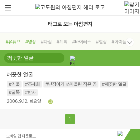
태그로 보는 아침편지
#유튜브
#명상
#다짐
#계획
#바이러스
#힐링
#아이들
#비전캠프
#독서캠프
#삶
#경험
#사람
#도움
#선택
#희망
#나눔
#친구
#링컨학교
#극복
#리더
#위기
깨끗한 얼굴
#독서
#건강
#면역력
#거울
#조세희
#난장이가 쏘아올린 작은 공
#깨끗한 얼굴
#굴뚝
#반사
2006.9.12. 화요일
1
모바일 앱 다운로드