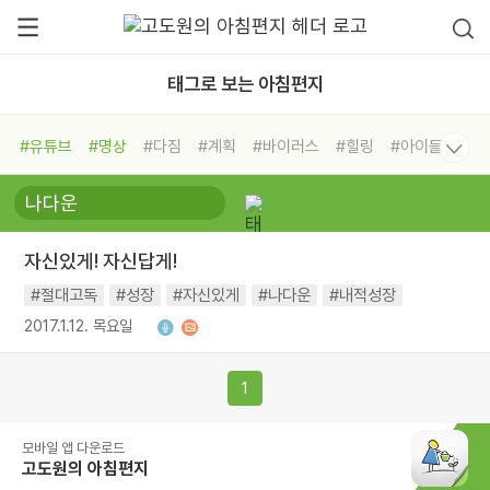
태그로 보는 아침편지
#유튜브
#명상
#다짐
#계획
#바이러스
#힐링
#아이들
#비전캠프
#독서캠프
#삶
#경험
#사람
#도움
#선택
#희망
#나눔
#친구
#링컨학교
#극복
#리더
#위기
자신있게! 자신답게!
#독서
#건강
#면역력
#절대고독
#성장
#자신있게
#나다운
#내적성장
2017.1.12. 목요일
1
모바일 앱 다운로드
고도원의 아침편지