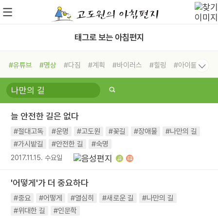
태그로 보는 아침편지
#유튜브
#명상
#다짐
#계획
#바이러스
#힐링
#아이들
#비전캠프
#독서캠프
#삶
#경험
#사람
#도움
#선택
#희망
#나눔
#친구
#링컨학교
#극복
#리더
#위기
늘 안전한 길은 없다
#독서
#건강
#면역력
#절대고독
#운명
#고도원
#꽃길
#장애물
#나만의 길
#가시밭길
#안전한 길
#숙명
2017.11.15. 수요일
'어떻게'가 더 중요하다
#중요
#어떻게
#열심히
#새로운 길
#나만의 길
#위대한 길
#인문학