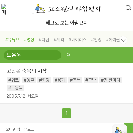
태그로 보는 아침편지
#유튜브
#명상
#다짐
#계획
#바이러스
#힐링
#아이들
#비전캠프
#독서캠프
#삶
#경험
#사람
#도움
#선택
#희망
#나눔
#친구
#링컨학교
#극복
#리더
#위기
고난은 축복의 시작
#독서
#건강
#면역력
#위로
#영혼
#희망
#용기
#축복
#고난
#말 한마디
#노용욱
2005.7.12. 화요일
1
모바일 앱 다운로드