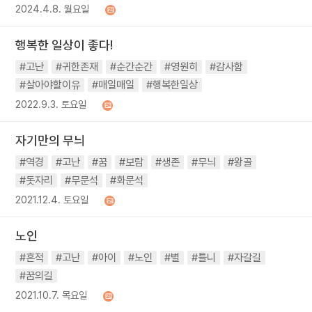
2024.4.8. 월요일
행복한 일상이 좋다!
#고난
#귀한존재
#순간순간
#영원히
#감사함
#살아야할이유
#매일매일
#행복한일상
2022.9.3. 토요일
자기만의 무늬
#역경
#고난
#꿈
#보람
#생존
#무늬
#왕골
#돗자리
#무문석
#화문석
2021.12.4. 토요일
노인
#흔적
#고난
#아이
#노인
#별
#틀니
#자갈길
#꿈의길
2021.10.7. 목요일