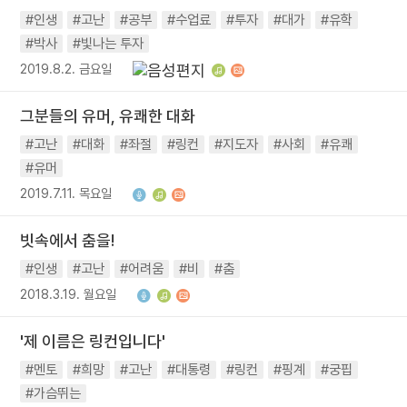
#인생
#고난
#공부
#수업료
#투자
#대가
#유학
#박사
#빛나는 투자
2019.8.2. 금요일
그분들의 유머, 유쾌한 대화
#고난
#대화
#좌절
#링컨
#지도자
#사회
#유쾌
#유머
2019.7.11. 목요일
빗속에서 춤을!
#인생
#고난
#어려움
#비
#춤
2018.3.19. 월요일
'제 이름은 링컨입니다'
#멘토
#희망
#고난
#대통령
#링컨
#핑계
#궁핍
#가슴뛰는