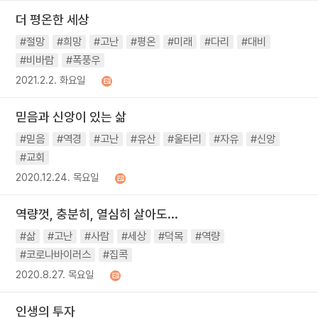
더 평온한 세상
#절망
#희망
#고난
#평온
#미래
#다리
#대비
#비바람
#폭풍우
2021.2.2. 화요일
믿음과 신앙이 있는 삶
#믿음
#역경
#고난
#유산
#울타리
#자유
#신앙
#교회
2020.12.24. 목요일
역량껏, 충분히, 열심히 살아도...
#삶
#고난
#사람
#세상
#덕목
#역량
#코로나바이러스
#집콕
2020.8.27. 목요일
인생의 투자