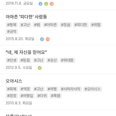
2016.11.4. 금요일
아마존 '피다한' 사람들
#행복
#고난
#뱀
#아마존
#정글
#피다한
#위협
#긍적
2015.8.20. 목요일
"네, 제 자신을 믿어요"
#인생
#믿음
#고난
#유산
#위대함
2012.9.5. 수요일
오아시스
#회복
#역경
#고난
#여행
#사하라사막
#오아시스
#정정
#여행길
#더위
#폭염
2010.8.3. 화요일