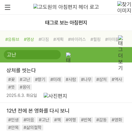
태그로 보는 아침편지
#유튜브
#명상
#다짐
#계획
#바이러스
#힐링
#아이들
#비전캠프
#독서캠프
#삶
#경험
#사람
#도움
#선택
#희망
#나눔
#친구
#링컨학교
#극복
#리더
#위기
상처를 씻는다
#독서
#건강
#면역력
#꽃
#고난
#향기
#미래
#사람
#나무
#상처
#역사
#뜻
#옹이
2025.6.3. 화요일
12년 전에 본 영화를 다시 보니
#인생
#마음
#고난
#책
#여행
#반복
#감동
#영화
#안목
#삶의철학