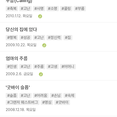
부름(Calling)
#축복
#고난
#사명
#소명
#콜링
#부름
2010.1.12. 화요일
당신의 집에 있다
#행복
#성공
#고난
#정신력
#집
2009.10.22. 목요일
엄마의 주름
#인생
#고난
#주름
#고생
#어머니
2009.2.6. 금요일
'굿바이 슬픔'
#슬픔
#고난
#어려움
#손님
#숙제
#그랜저 웨스트버그
#명심
#굿바이
2008.12.18. 목요일