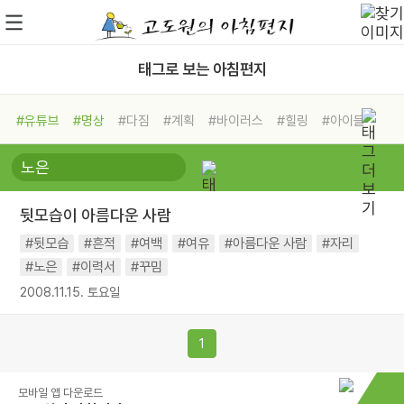
태그로 보는 아침편지
#유튜브
#명상
#다짐
#계획
#바이러스
#힐링
#아이들
#비전캠프
#독서캠프
#삶
#경험
#사람
#도움
#선택
#희망
#나눔
#친구
#링컨학교
#극복
#리더
#위기
뒷모습이 아름다운 사람
#독서
#건강
#면역력
#뒷모습
#흔적
#여백
#여유
#아름다운 사람
#자리
#노은
#이력서
#꾸밈
2008.11.15. 토요일
1
모바일 앱 다운로드