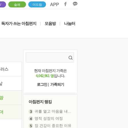
V
솔패
더드림
독자가 쓰는 아침편지
모음방
나눔터
|
|
이러스
현재 아침편지 가족은
4,042,961 명
입니다.
삶
로그인
|
가족되기
망
아침편지 랭킹
귀를 열고 마음을 내어주고
더
영적 성장의 여정
장 건강이 중요한 이유