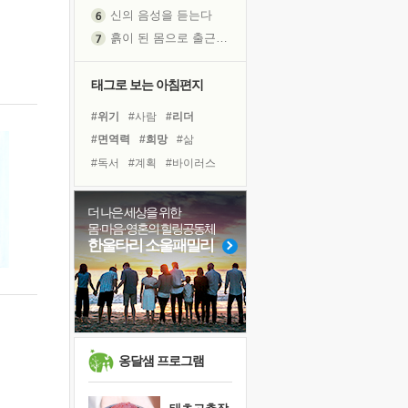
신의 음성을 듣는다
흙이 된 몸으로 출근하는 여자
극과 극의 양 끝단
내가 '나다움'을 찾는 길
태그로 보는 아침편지
피해 갈 수 없는 사건들
#위기
#사람
#리더
처음 손을 잡았던 날
#면역력
#희망
#삶
꿈이 실제가 되는 것
#독서
#계획
#바이러스
'말 타는 법'을 먼저
#명상
#힐링
#도움
아픈 아버지를 위한 공간 설계
#극복
#링컨학교
#친구
더 나은 세상을 위한
졸업식 사진을 보며
몸·마음·영혼의 힐링공동체
#선택
#건강
#나눔
극심한 변비, 어깨결림, 수면 장애
한울타리 소울패밀리
#아이들
#비전캠프
보고 싶은 어머니
#다짐
#독서캠프
마음이 멈춰 버린 곳
#유튜브
#경험
유년 시절의 부산 영도 바다
못된 꼰대들
희망이란
옹달샘 프로그램
'모른다'는 것