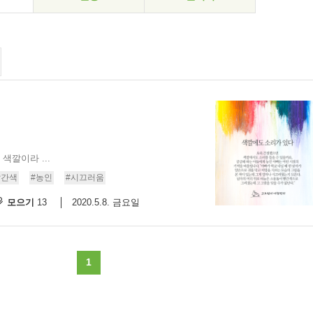
색깔이라 ...
빨간색
#농인
#시끄러움
모으기
2020.5.8. 금요일
13
1