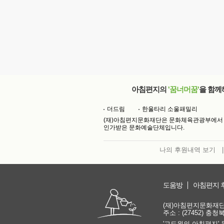
아침편지의
'꿈너머꿈'
을 함께
더드림
한울타리 소울패밀리
(재)아침편지문화재단은 문화체육관광부에서
인가받은 문화예술단체입니다.
나의 후원내역 보기
|
도움방
아침편지 
(재)아침편지문화재단 | 
주소 : (27452) 충
'고도원의 아침편지' 