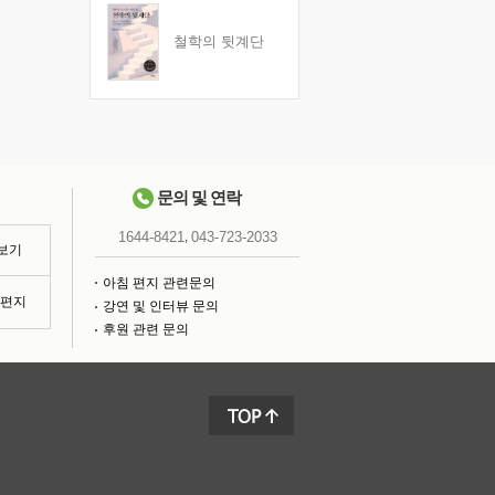
철학의 뒷계단
문의 및 연락
,
1644-8421
043-723-2033
 보기
아침 편지 관련문의
침편지
강연 및 인터뷰 문의
후원 관련 문의