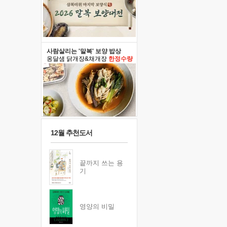
사람살리는 '말복' 보양 밥상
옹달샘 닭개장&채개장
한정수량
12월 추천도서
끝까지 쓰는 용
기
영양의 비밀