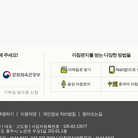
해 주세요!
아침편지를 받는 다양한 방법들
이메일로 받기
App(앱)으로
음성 아침편지
중국어 아
기부금 영수증 신청
후원하기
이용약관
개인정보 처리방침
찾아오는길
대표 : 고도원 | 사업자등록번호 : 105-82-13577
청북도 충주시 노은면 우성1길 201-61,1층
문의 :
,
/ '아침편지여행'문의 :