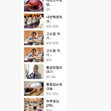
행복한가족
태초고추장
행복한가
여행
담..
여행
24~9/26
8/8
9/24~9/26
건강명상법
내면혁명워
건강명상
..
크..
스..
/9~10/10
8/29~8/30
10/9~10/10
내면혁명워
고도원 작
내면혁명
..
가 ..
크..
/17~10/18
8/29~8/30
10/17~10/18
황금변캠프
고도원 작
황금변캠
7기
가 ..
17기
/30~10/31
8/29
10/30~10/31
통증잡는워
황금변캠프
통증잡는
크숍
16기
크숍
/7~11/8
9/5~9/6
11/7~11/8
내면혁명워
통증잡는워
내면혁명
..
크숍
크..
/12~12/13
9/11~9/12
12/12~12/13
하루명상
[250..
9/19