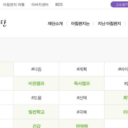
아침편지 여행
아버지센터
BDS
고도원T
재단소개
아침편지는
지난 아침편지
|
|
|
#다짐
#계획
#바
비전캠프
독서캠프
#
#도움
#선택
희
링컨학교
#극복
리
건강
면역력