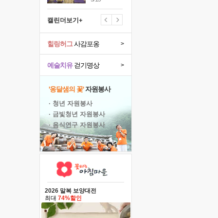
캘린더보기+
힐링허그
사감포옹
>
예술치유
걷기명상
>
'옹달샘의 꽃'
자원봉사
· 청년 자원봉사
· 금빛청년 자원봉사
· 음식연구 자원봉사
2026 말복 보양대전
최대
74%할인