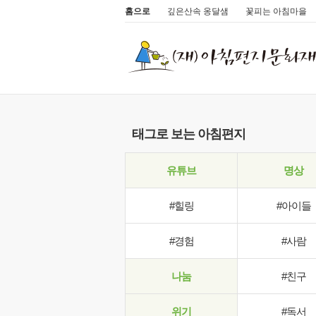
홈으로
깊은산속 옹달샘
꽃피는 아침마을
태그로 보는 아침편지
유튜브
명상
#힐링
#아이들
#경험
#사람
나눔
#친구
위기
#독서