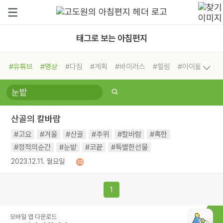
태그로 보는 아침편지
#유튜브
#명상
#다짐
#계획
#바이러스
#힐링
#아이들
#비전캠프
#독서캠프
#삶
#경험
#사람
#도움
#선택
#희망
#나눔
#친구
#링컨학교
#극복
#리더
#위기
산골의 칼바람
#독서
#건강
#면역력
#고요
#겨울
#산골
#추위
#칼바람
#혹한
#정적의순간
#눈밭
#코끝
#특별한선물
2023.12.11. 월요일
1
모바일 앱 다운로드