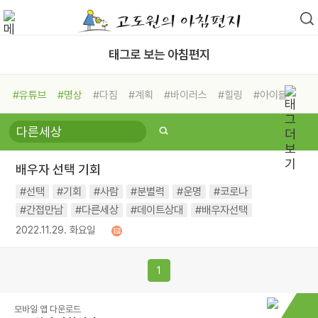
태그로 보는 아침편지
#유튜브
#명상
#다짐
#계획
#바이러스
#힐링
#아이들
#비전캠프
#독서캠프
#삶
#경험
#사람
#도움
#선택
#희망
#나눔
#친구
#링컨학교
#극복
#리더
#위기
배우자 선택 기회
#독서
#건강
#면역력
#선택
#기회
#사람
#분별력
#운명
#코로나
#간접만남
#다른세상
#데이트상대
#배우자선택
2022.11.29. 화요일
1
모바일 앱 다운로드