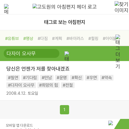
태그로 보는 아침편지
#유튜브
#명상
#다짐
#계획
#바이러스
#힐링
#아이들
#비전캠프
#독서캠프
#삶
#경험
#사람
#도움
#선택
#희망
#나눔
#친구
#링컨학교
#극복
#리더
#위기
당신은 언젠가 저를 찾아내겠죠
#독서
#건강
#면역력
#필연
#기다림
#만남
#운명
#확신
#우연
#약속
#다자이 오사무
#희망의 힘
#전철
2008.4.12. 토요일
1
모바일 앱 다운로드