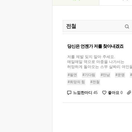
당신은 언젠가 저를 찾아내겠죠
저를 제발 잊지 말아 주세요.
매일매일 역으로 마중을 나가서는
허망하게 돌아오는 스무 살짜리 여인을 .
#필연
#기다림
#만남
#운명
#희망의 힘
#전철
느낌한마디
좋아요
45
0