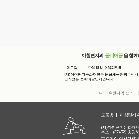
아침편지의
'꿈너머꿈'
을 함께
더드림
한울타리 소울패밀리
(재)아침편지문화재단은 문화체육관광부에서
인가받은 문화예술단체입니다.
나의 후원내역 보기
|
도움방
아침편지 
(재)아침편지문화재단 | 
주소 : (27452) 충
'고도원의 아침편지' 