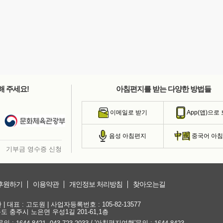
해 주세요!
아침편지를 받는 다양한 방법들
이메일로 받기
App(앱)으로
음성 아침편지
중국어 아
기부금 영수증 신청
후원하기
이용약관
개인정보 처리방침
찾아오는길
대표 : 고도원 | 사업자등록번호 : 105-82-13577
청북도 충주시 노은면 우성1길 201-61,1층
문의 :
,
/ '아침편지여행'문의 :