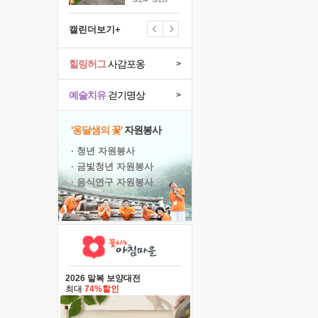
캘린더보기+
힐링허그
사감포옹
>
예술치유
걷기명상
>
'옹달샘의 꽃'
자원봉사
· 청년 자원봉사
· 금빛청년 자원봉사
· 음식연구 자원봉사
2026 말복 보양대전
최대
74%할인