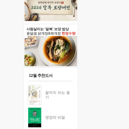
사람살리는 '말복' 보양 밥상
옹달샘 닭개장&채개장
한정수량
12월 추천도서
끝까지 쓰는 용
기
영양의 비밀