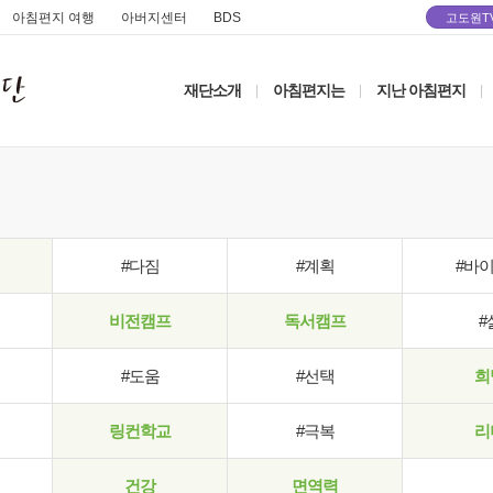
아침편지 여행
아버지센터
BDS
고도원T
재단소개
아침편지는
지난 아침편지
|
|
|
#다짐
#계획
#바
비전캠프
독서캠프
#
#도움
#선택
희
링컨학교
#극복
리
건강
면역력