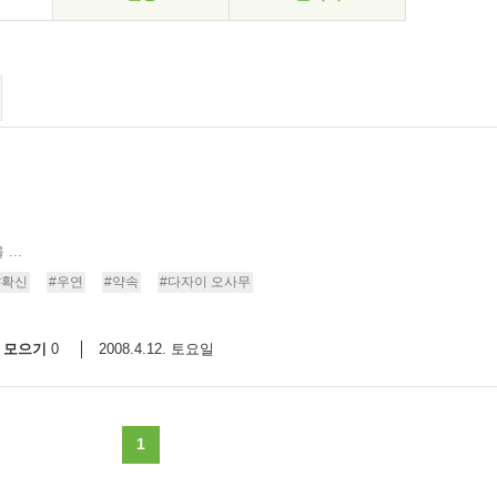
..
#확신
#우연
#약속
#다자이 오사무
모으기
2008.4.12. 토요일
0
1