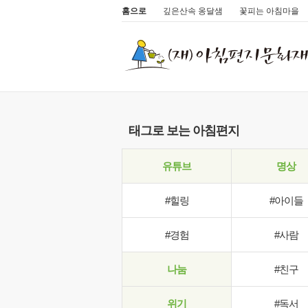
홈으로
깊은산속 옹달샘
꽃피는 아침마을
태그로 보는 아침편지
유튜브
명상
#힐링
#아이들
#경험
#사람
나눔
#친구
위기
#독서