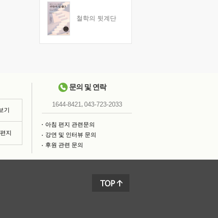
철학의 뒷계단
문의 및 연락
,
1644-8421
043-723-2033
 보기
아침 편지 관련문의
침편지
강연 및 인터뷰 문의
후원 관련 문의