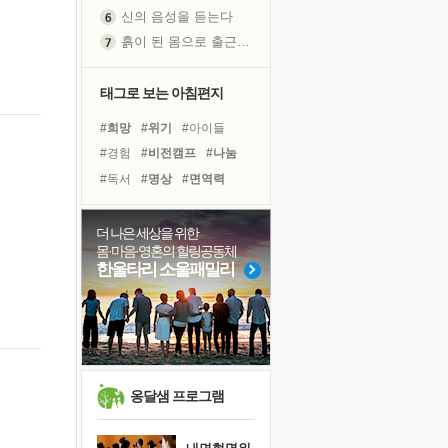
신의 음성을 듣는다
흙이 된 몸으로 출근하는 여자
극과 극의 양 끝단
내가 '나다움'을 찾는 길
태그로 보는 아침편지
피해 갈 수 없는 사건들
#희망
#위기
#아이들
처음 손을 잡았던 날
#경험
#비전캠프
#나눔
꿈이 실제가 되는 것
#독서
#명상
#면역력
'말 타는 법'을 먼저
#극복
#친구
#사람
졸업식 사진을 보며
#독서캠프
#유튜브
더 나은 세상을 위한
극심한 변비, 어깨결림, 수면 장애
몸·마음·영혼의 힐링공동체
#건강
#계획
#다짐
#삶
아픈 아버지를 위한 공간 설계
한울타리 소울패밀리
#바이러스
#링컨학교
슬럼프
#리더
#도움
#힐링
보고 싶은 어머니
#선택
유년 시절의 부산 영도 바다
못된 꼰대들
희망이란
옹달샘 프로그램
'모른다'는 것