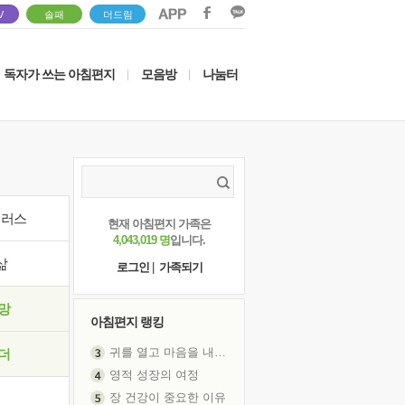
V
솔패
더드림
독자가 쓰는 아침편지
모음방
나눔터
|
|
이러스
현재 아침편지 가족은
4,043,019 명
입니다.
삶
로그인
|
가족되기
망
아침편지 랭킹
귀를 열고 마음을 내어주고
더
영적 성장의 여정
장 건강이 중요한 이유