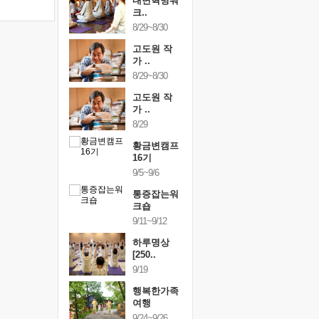
링컨학교
내면혁명워
링컨학교
니..
크..
미니..
/3~10/5
8/29~8/30
10/3~10/5
건강명상법
고도원 작
건강명상
..
가 ..
스..
/9~10/10
8/29~8/30
10/9~10/10
내면혁명워
고도원 작
내면혁명
..
가 ..
크..
/17~10/18
8/29
10/17~10/18
황금변캠프
황금변캠프
황금변캠
7기
16기
17기
/30~10/31
9/5~9/6
10/30~10/31
통증잡는워
통증잡는워
통증잡는
크숍
크숍
크숍
/7~11/8
9/11~9/12
11/7~11/8
내면혁명워
하루명상
내면혁명
..
[250..
크..
/12~12/13
9/19
12/12~12/13
행복한가족
여행
9/24~9/26