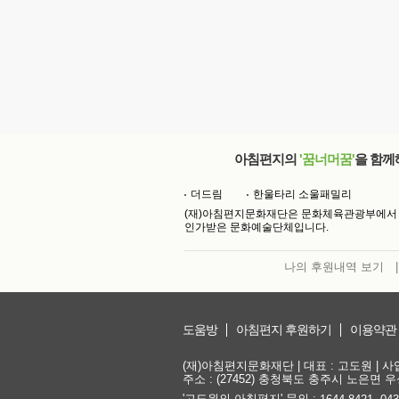
아침편지의
'꿈너머꿈'
을 함께
더드림
한울타리 소울패밀리
(재)아침편지문화재단은 문화체육관광부에서
인가받은 문화예술단체입니다.
나의 후원내역 보기
|
도움방
아침편지 후원하기
이용약관
(재)아침편지문화재단 | 대표 : 고도원 | 사업자
주소 : (27452) 충청북도 충주시 노은면 우성
'고도원의 아침편지' 문의 :
,