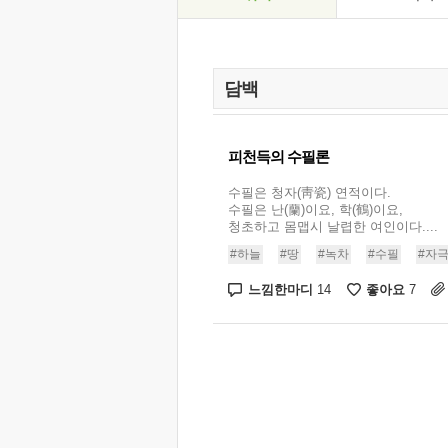
피천득의 수필론
수필은 청자(靑瓷) 연적이다.
수필은 난(蘭)이요, 학(鶴)이요,
청초하고 몸맵시 날렵한 여인이다....
#하늘
#땅
#녹차
#수필
#자
느낌한마디
좋아요
14
7