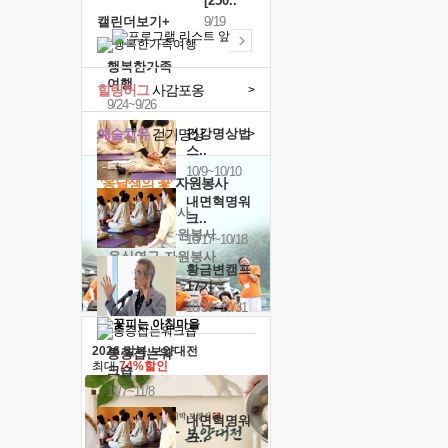
[250..
캘린더보기+
9/19
행복한가족
여행
힐링허그
사감포옹
>
9/24~9/26
예술치유
걷기명상
건강명상법
>
스..
10/9~10/10
'옹달샘의 꽃'
자원봉사
내면혁명워
· 청년 자원봉사
크..
· 금빛청년 자원봉사
10/17~10/18
· 음식연구 자원봉사
황금변캠프
17기
10/30~10/31
2026 말복 보양대전
통증잡는워
최대
74%할인
크숍
11/7~11/8
내면혁명워
크..