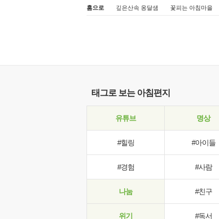
홈으로
깊은산속 옹달샘
꽃피는 아침마을
태그로 보는 아침편지
유튜브
명상
#힐링
#아이들
#경험
#사람
나눔
#친구
위기
#독서