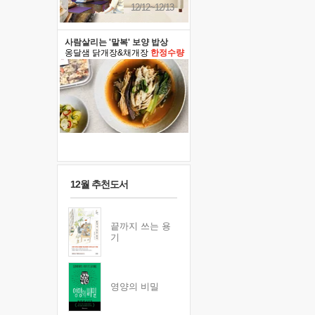
12/12~12/13
사람살리는 '말복' 보양 밥상
옹달샘 닭개장&채개장
한정수량
12월 추천도서
끝까지 쓰는 용
기
영양의 비밀