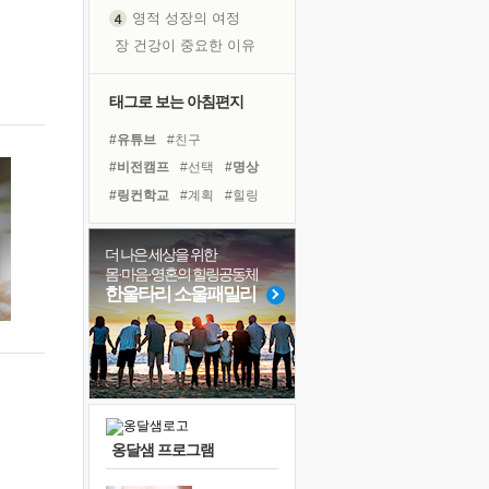
영적 성장의 여정
장 건강이 중요한 이유
신의 음성을 듣는다
흙이 된 몸으로 출근하는 여자
태그로 보는 아침편지
극과 극의 양 끝단
#유튜브
#친구
내가 '나다움'을 찾는 길
#비전캠프
#선택
#명상
피해 갈 수 없는 사건들
#링컨학교
#계획
#힐링
처음 손을 잡았던 날
#면역력
#다짐
#아이들
꿈이 실제가 되는 것
#건강
#경험
#삶
#나눔
더 나은 세상을 위한
'말 타는 법'을 먼저
몸·마음·영혼의 힐링공동체
#극복
#희망
#바이러스
졸업식 사진을 보며
한울타리 소울패밀리
#독서캠프
#위기
#도움
아픈 아버지를 위한 공간 설계
#독서
#리더
#사람
극심한 변비, 어깨결림, 수면 장애
보고 싶은 어머니
유년 시절의 부산 영도 바다
못된 꼰대들
옹달샘 프로그램
거울 속의 나