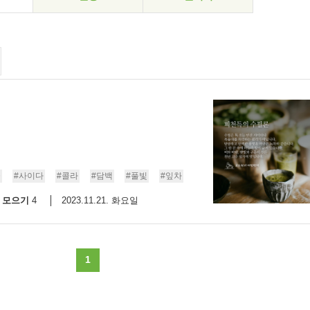
극
#사이다
#콜라
#담백
#풀빛
#잎차
모으기
2023.11.21. 화요일
4
1