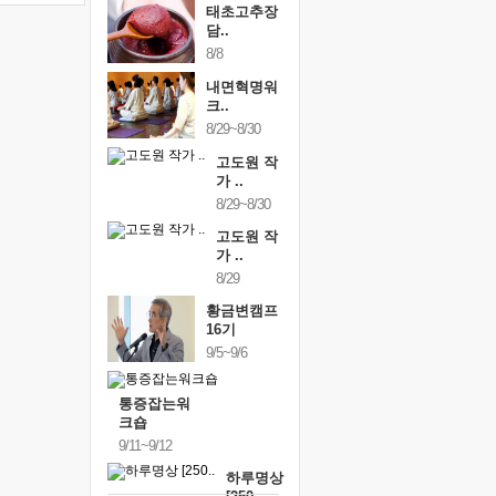
태초고추장
담..
8/8
내면혁명워
크..
8/29~8/30
고도원 작
가 ..
8/29~8/30
고도원 작
가 ..
8/29
황금변캠프
16기
9/5~9/6
통증잡는워
크숍
9/11~9/12
하루명상