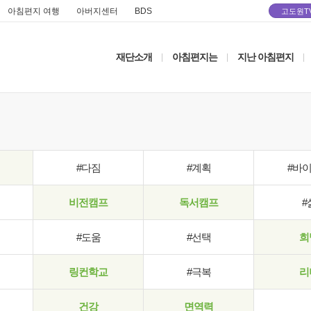
아침편지 여행
아버지센터
BDS
고도원T
재단소개
아침편지는
지난 아침편지
|
|
|
#다짐
#계획
#바
비전캠프
독서캠프
#
#도움
#선택
희
링컨학교
#극복
리
건강
면역력