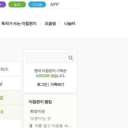
V
솔패
더드림
독자가 쓰는 아침편지
모음방
나눔터
|
|
이러스
현재 아침편지 가족은
4,043,005 명
입니다.
삶
로그인
|
가족되기
망
아침편지 랭킹
희망이란
더
'모른다'는 것
귀를 열고 마음을 내어주고