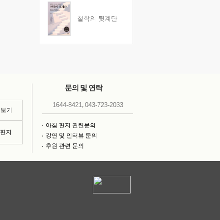
철학의 뒷계단
문의 및 연락
,
1644-8421
043-723-2033
 보기
아침 편지 관련문의
침편지
강연 및 인터뷰 문의
후원 관련 문의