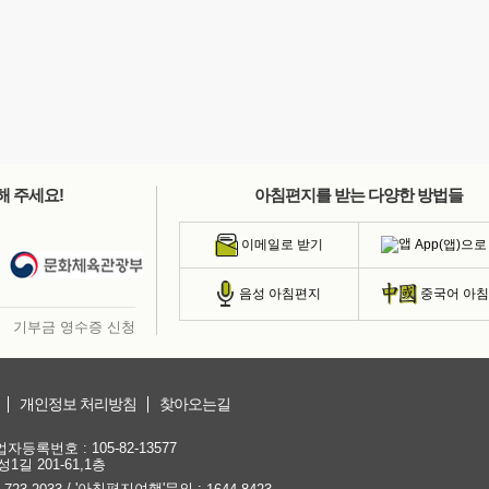
해 주세요!
아침편지를 받는 다양한 방법들
App(앱)으로
이메일로 받기
음성 아침편지
중국어 아
기부금 영수증 신청
개인정보 처리방침
찾아오는길
등록번호 : 105-82-13577
1길 201-61,1층
/ '아침편지여행'문의 :