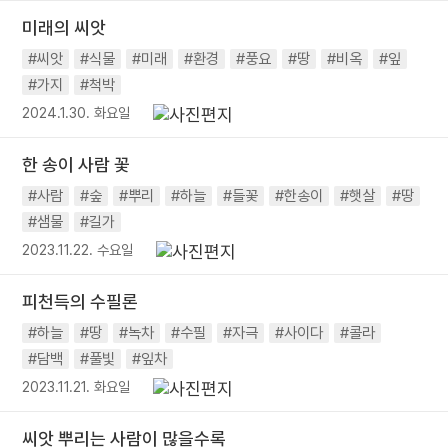
미래의 씨앗
#씨앗
#식물
#미래
#환경
#풍요
#땅
#비옥
#잎
#가지
#척박
2024.1.30. 화요일
한 송이 사람 꽃
#사람
#숲
#뿌리
#하늘
#들꽃
#한송이
#햇살
#땅
#샘물
#길가
2023.11.22. 수요일
피천득의 수필론
#하늘
#땅
#녹차
#수필
#자극
#사이다
#콜라
#담백
#풀빛
#잎차
2023.11.21. 화요일
씨앗 뿌리는 사람이 많을수록