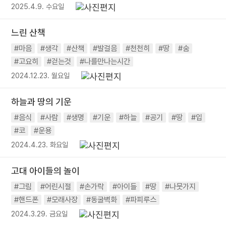
2025.4.9. 수요일
느린 산책
#마음
#생각
#산책
#발걸음
#천천히
#땅
#숨
#고요히
#걷는것
#나를만나는시간
2024.12.23. 월요일
하늘과 땅의 기운
#음식
#사람
#생명
#기운
#하늘
#공기
#땅
#입
#코
#운용
2024.4.23. 화요일
고대 아이들의 놀이
#그림
#어린시절
#손가락
#아이들
#땅
#나뭇가지
#핸드폰
#모래사장
#동굴벽화
#파피루스
2024.3.29. 금요일