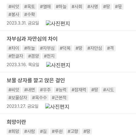
#씨앗
#옥토
#열매
#하늘
#사회
#사명
#땅
#몫
#봉사
#수확
2023.3.31. 금요일
자부심과 자만심의 차이
#차이
#하늘
#자부심
#덕목
#땅
#자만심
#격
#한글자
#겸양
#천지
2023.3.16. 목요일
보물 상자를 깔고 앉은 걸인
#씨앗
#내면
#우주
#능력
#잠재력
#땅
#시도
#보물상자
#옥수수
#근본적
2023.1.27. 금요일
희망이란
#희망
#사람
#길
#루쉰
#고향
#땅