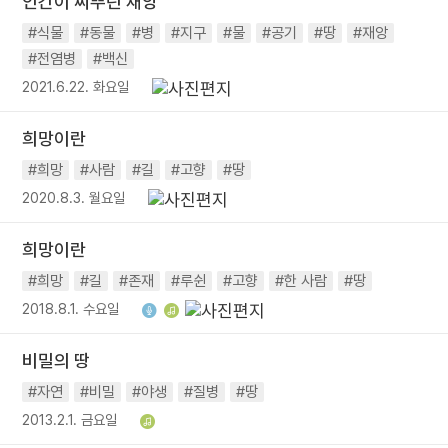
인간이 씨뿌린 재앙
#식물
#동물
#병
#지구
#물
#공기
#땅
#재앙
#전염병
#백신
2021.6.22. 화요일
희망이란
#희망
#사람
#길
#고향
#땅
2020.8.3. 월요일
희망이란
#희망
#길
#존재
#루쉰
#고향
#한 사람
#땅
2018.8.1. 수요일
비밀의 땅
#자연
#비밀
#야생
#질병
#땅
2013.2.1. 금요일