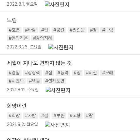
2022.8.1. 월요일
느림
#호흡
#바람
#길
#공간
#발걸음
#땅
#느림
#봄의기운
#삶의지혜
2022.3.26. 토요일
세월이 지나도 변하지 않는 것
#경험
#상상력
#집
#능력
#땅
#비전
#모래
#시멘트
#벽돌
#설계도면
2021.8.11. 수요일
희망이란
#희망
#사람
#길
#루쉰
#고향
#땅
2021.8.2. 월요일