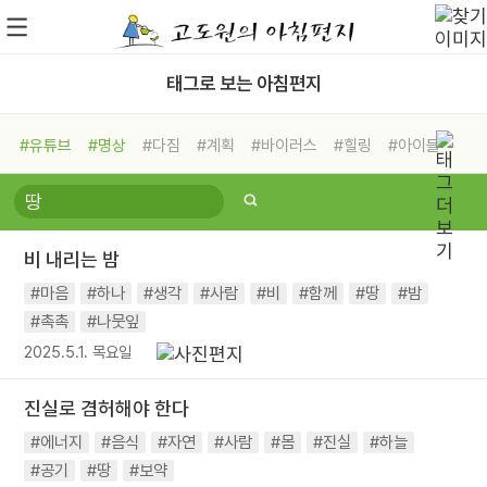
태그로 보는 아침편지
#유튜브
#명상
#다짐
#계획
#바이러스
#힐링
#아이들
#비전캠프
#독서캠프
#삶
#경험
#사람
#도움
#선택
#희망
#나눔
#친구
#링컨학교
#극복
#리더
#위기
비 내리는 밤
#독서
#건강
#면역력
#마음
#하나
#생각
#사람
#비
#함께
#땅
#밤
#촉촉
#나뭇잎
2025.5.1. 목요일
진실로 겸허해야 한다
#에너지
#음식
#자연
#사람
#몸
#진실
#하늘
#공기
#땅
#보약