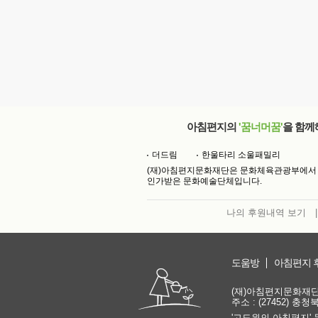
아침편지의
'꿈너머꿈'
을 함께
더드림
한울타리 소울패밀리
(재)아침편지문화재단은 문화체육관광부에서
인가받은 문화예술단체입니다.
나의 후원내역 보기
|
도움방
아침편지 
(재)아침편지문화재단 | 
주소 : (27452) 충
'고도원의 아침편지' 