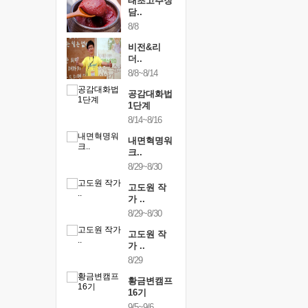
내면혁명워
태초고추장
통증잡는
..
담..
크숍
/12~12/13
8/8
9/11~9/12
비전&리
하루명상
더..
[250..
8/8~8/14
9/19
공감대화법
행복한가
1단계
여행
8/14~8/16
9/24~9/26
내면혁명워
건강명상
크..
스..
8/29~8/30
10/9~10/10
고도원 작
내면혁명
가 ..
크..
8/29~8/30
10/17~10/18
고도원 작
황금변캠
가 ..
17기
8/29
10/30~10/31
황금변캠프
통증잡는
16기
크숍
9/5~9/6
11/7~11/8