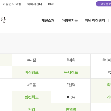
아침편지 여행
아버지센터
BDS
고도원T
재단소개
아침편지는
지난 아침편지
|
|
|
#다짐
#계획
#바
비전캠프
독서캠프
#
#도움
#선택
희
링컨학교
#극복
리
건강
면역력