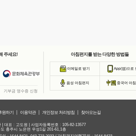
해 주세요!
아침편지를 받는 다양한 방법들
이메일로 받기
App(앱)으로
음성 아침편지
중국어 아
기부금 영수증 신청
후원하기
이용약관
개인정보 처리방침
찾아오는길
대표 : 고도원 | 사업자등록번호 : 105-82-13577
청북도 충주시 노은면 우성1길 201-61,1층
문의 :
,
/ '아침편지여행'문의 :