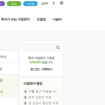
V
솔패
더드림
독자가 쓰는 아침편지
모음방
나눔터
|
|
이러스
현재 아침편지 가족은
4,042,953 명
입니다.
삶
로그인
|
가족되기
망
아침편지 랭킹
귀를 열고 마음을 내어주고
더
영적 성장의 여정
장 건강이 중요한 이유