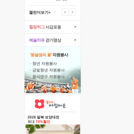
캘린더보기+
힐링허그
사감포옹
>
예술치유
걷기명상
>
'옹달샘의 꽃'
자원봉사
· 청년 자원봉사
· 금빛청년 자원봉사
· 음식연구 자원봉사
2026 말복 보양대전
최대
74%할인