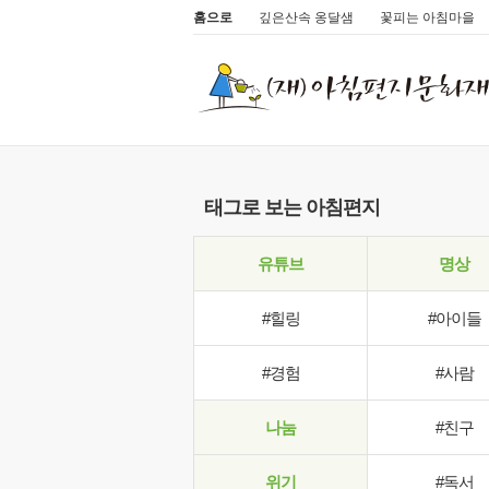
홈으로
깊은산속 옹달샘
꽃피는 아침마을
태그로 보는 아침편지
유튜브
명상
#힐링
#아이들
#경험
#사람
나눔
#친구
위기
#독서