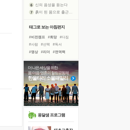
신의 음성을 듣는다
흙이 된 몸으로 출근하는 여자
극과 극의 양 끝단
내가 '나다움'을 찾는 길
태그로 보는 아침편지
피해 갈 수 없는 사건들
#비전캠프
#희망
#다짐
처음 손을 잡았던 날
#사람
#선택
#독서
꿈이 실제가 되는 것
#명상
#리더
#면역력
'말 타는 법'을 먼저
#건강
#경험
#극복
아픈 아버지를 위한 공간 설계
#계획
#위기
#바이러스
더 나은 세상을 위한
졸업식 사진을 보며
몸·마음·영혼의 힐링공동체
#친구
#링컨학교
#힐링
극심한 변비, 어깨결림, 수면 장애
한울타리 소울패밀리
#아이들
#도움
#유튜브
보고 싶은 어머니
#나눔
#삶
#독서캠프
마음이 멈춰 버린 곳
유년 시절의 부산 영도 바다
못된 꼰대들
희망이란
옹달샘 프로그램
'모른다'는 것