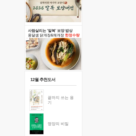
사람살리는 '말복' 보양 밥상
옹달샘 닭개장&채개장
한정수량
12월 추천도서
끝까지 쓰는 용
기
영양의 비밀