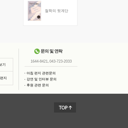
철학의 뒷계단
문의 및 연락
,
1644-8421
043-723-2033
 보기
아침 편지 관련문의
침편지
강연 및 인터뷰 문의
후원 관련 문의