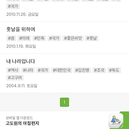
#국가
2010.11.26. 금요일
훗날을 위하여
#꿈
#미래
#민족
#국가
#좋은씨앗
#훗날
2010.1.19. 화요일
내 나라입니다
#역사
#나라
#국가
#대한민국
#김진명
#조국
#독도
#고구려
2004.9.11. 토요일
1
모바일 앱 다운로드
고도원의 아침편지