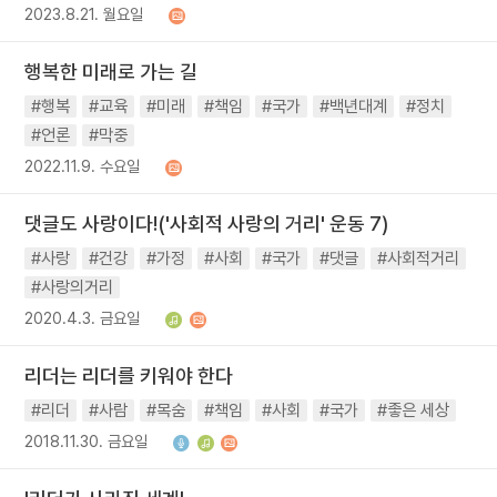
2023.8.21. 월요일
행복한 미래로 가는 길
#행복
#교육
#미래
#책임
#국가
#백년대계
#정치
#언론
#막중
2022.11.9. 수요일
댓글도 사랑이다!('사회적 사랑의 거리' 운동 7)
#사랑
#건강
#가정
#사회
#국가
#댓글
#사회적거리
#사랑의거리
2020.4.3. 금요일
리더는 리더를 키워야 한다
#리더
#사람
#목숨
#책임
#사회
#국가
#좋은 세상
2018.11.30. 금요일