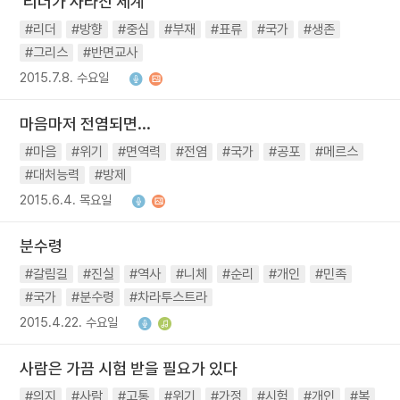
'리더가 사라진 세계'
#리더
#방향
#중심
#부재
#표류
#국가
#생존
#그리스
#반면교사
2015.7.8. 수요일
마음마저 전염되면...
#마음
#위기
#면역력
#전염
#국가
#공포
#메르스
#대처능력
#방제
2015.6.4. 목요일
분수령
#갈림길
#진실
#역사
#니체
#순리
#개인
#민족
#국가
#분수령
#차라투스트라
2015.4.22. 수요일
사람은 가끔 시험 받을 필요가 있다
#의지
#사람
#고통
#위기
#가정
#시험
#개인
#복