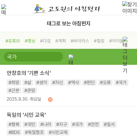
태그로 보는 아침편지
#유튜브
#명상
#다짐
#계획
#바이러스
#힐링
#아이들
#비전캠프
#독서캠프
#삶
#경험
#사람
#도움
#선택
#희망
#나눔
#친구
#링컨학교
#극복
#리더
#위기
안창호의 '기쁜 소식'
#독서
#건강
#면역력
#희망
#삶
#생각
#자신
#역사
#판단
#오류
#국가
#근본
#존망
2025.9.30. 화요일
독일의 '시민 교육'
#행복
#국민
#나라
#지구
#국가
#안전
#질서
#BDS
#독일캠프
#시민교육