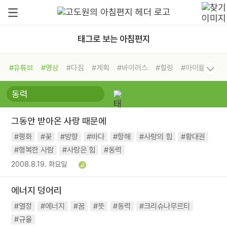
태그로 보는 아침편지
#유튜브
#명상
#다짐
#계획
#바이러스
#힐링
#아이들
#비전캠프
#독서캠프
#삶
#경험
#사람
#도움
#선택
#희망
#나눔
#친구
#링컨학교
#극복
#리더
#위기
그동안 받아온 사랑 때문에
#독서
#건강
#면역력
#평화
#꽃
#방향
#바다
#항해
#사랑의 힘
#황대권
#행복한 사람
#사랑은 힘
#동력
2008.8.19. 화요일
에너지 덩어리
#열정
#에너지
#꿈
#뜻
#동력
#크리슈나무르티
#규율