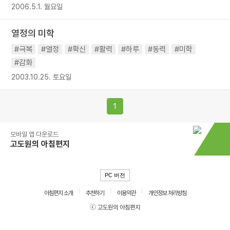
2006.5.1. 월요일
열정의 미학
#극복
#열정
#확신
#활력
#하루
#동력
#미학
#감화
2003.10.25. 토요일
1
모바일 앱 다운로드
고도원의 아침편지
PC 버전
아침편지 소개
추천하기
이용약관
개인정보 처리방침
ⓒ 고도원의 아침편지