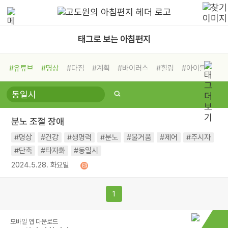
태그로 보는 아침편지
#유튜브
#명상
#다짐
#계획
#바이러스
#힐링
#아이들
#비전캠프
#독서캠프
#삶
#경험
#사람
#도움
#선택
#희망
#나눔
#친구
#링컨학교
#극복
#리더
#위기
분노 조절 장애
#독서
#건강
#면역력
#명상
#건강
#생명력
#분노
#물거품
#제어
#주시자
#단축
#타자화
#동일시
2024.5.28. 화요일
1
모바일 앱 다운로드