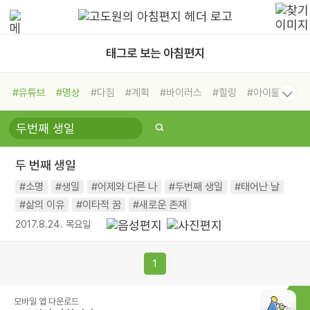
태그로 보는 아침편지
#유튜브
#명상
#다짐
#계획
#바이러스
#힐링
#아이들
#비전캠프
#독서캠프
#삶
#경험
#사람
#도움
#선택
#희망
#나눔
#친구
#링컨학교
#극복
#리더
#위기
두 번째 생일
#독서
#건강
#면역력
#소명
#생일
#어제와 다른 나
#두번째 생일
#태어난 날
#삶의 이유
#이타적 꿈
#새로운 존재
2017.8.24. 목요일
1
모바일 앱 다운로드