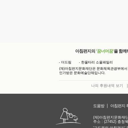
아침편지의
'꿈너머꿈'
을 함께
더드림
한울타리 소울패밀리
(재)아침편지문화재단은 문화체육관광부에서
인가받은 문화예술단체입니다.
나의 후원내역 보기
|
도움방
아침편지 
(재)아침편지문화재단 | 
주소 : (27452) 충
'고도원의 아침편지' 