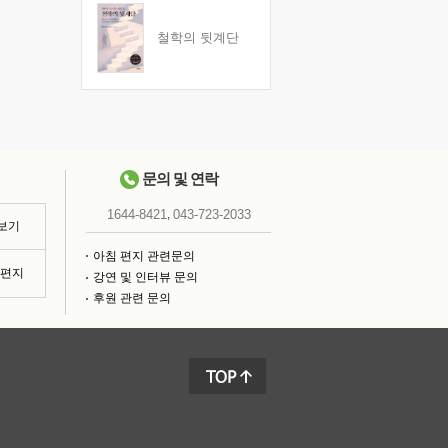
철학의 뒷계단
문의 및 연락
,
1644-8421
043-723-2033
 보기
아침 편지 관련문의
침편지
강연 및 인터뷰 문의
후원 관련 문의