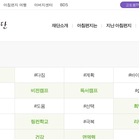
아침편지 여행
아버지센터
BDS
고도원T
재단소개
아침편지는
지난 아침편지
|
|
|
#다짐
#계획
#바
비전캠프
독서캠프
#
#도움
#선택
희
링컨학교
#극복
리
건강
면역력