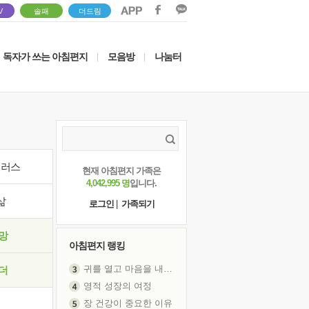
V
솔패
더드림
독자가 쓰는 아침편지
모음방
나눔터
|
|
이러스
현재 아침편지 가족은
4,042,995 명
입니다.
삶
로그인
|
가족되기
망
아침편지 랭킹
귀를 열고 마음을 내어주고
더
영적 성장의 여정
장 건강이 중요한 이유