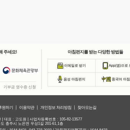
해 주세요!
아침편지를 받는 다양한 방법들
이메일로 받기
App(앱)으로
음성 아침편지
중국어 아
기부금 영수증 신청
후원하기
이용약관
개인정보 처리방침
찾아오는길
대표 : 고도원 | 사업자등록번호 : 105-82-13577
청북도 충주시 노은면 우성1길 201-61,1층
문의 :
,
/ '아침편지여행'문의 :