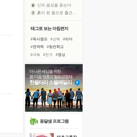
신의 음성을 듣는다
흙이 된 몸으로 출근하는 여자
극과 극의 양 끝단
내가 '나다움'을 찾는 길
태그로 보는 아침편지
피해 갈 수 없는 사건들
#독서캠프
#선택
#리더
처음 손을 잡았던 날
#면역력
#링컨학교
꿈이 실제가 되는 것
#극복
#친구
#명상
'말 타는 법'을 먼저
#사람
#힐링
#비전캠프
졸업식 사진을 보며
#삶
#도움
#다짐
#경험
더 나은 세상을 위한
아픈 아버지를 위한 공간 설계
몸·마음·영혼의 힐링공동체
#유튜브
#바이러스
극심한 변비, 어깨결림, 수면 장애
한울타리 소울패밀리
#위기
#희망
#나눔
보고 싶은 어머니
#아이들
#독서
#계획
유년 시절의 부산 영도 바다
#건강
못된 꼰대들
거울 속의 나
희망이란
옹달샘 프로그램
'모른다'는 것