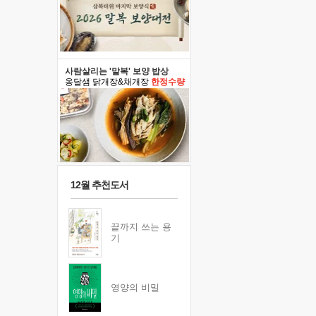
사람살리는 '말복' 보양 밥상
옹달샘 닭개장&채개장
한정수량
12월 추천도서
끝까지 쓰는 용
기
영양의 비밀