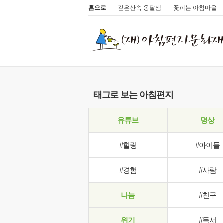
홈으로
깊은산속 옹달샘
꽃피는 아침마을
태그로 보는 아침편지
유튜브
명상
#힐링
#아이들
#경험
#사람
나눔
#친구
위기
#독서