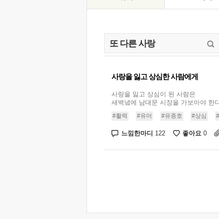
사랑을 잃고 상심한 사람에게
사랑을 잃고 상심이 된 사람은
새벽녘에 남대문 시장을 가보아야 한다고
#활력
#유머
#유종호
#상심
느낌한마디
좋아요
122
0