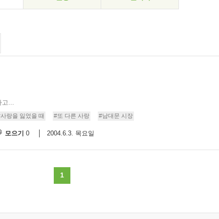
...
#사랑을 잃었을 때
#또 다른 사랑
#남대문 시장
모으기
2004.6.3. 목요일
0
1