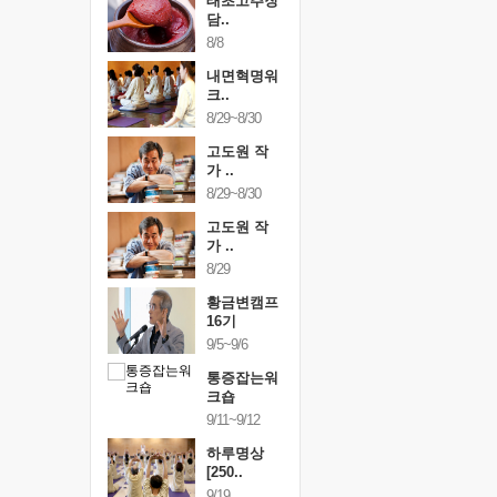
행복한가족
태초고추장
행복한가
여행
담..
여행
24~9/26
8/8
9/24~9/26
건강명상법
내면혁명워
건강명상
..
크..
스..
/9~10/10
8/29~8/30
10/9~10/10
내면혁명워
고도원 작
내면혁명
..
가 ..
크..
/17~10/18
8/29~8/30
10/17~10/18
황금변캠프
고도원 작
황금변캠
7기
가 ..
17기
/30~10/31
8/29
10/30~10/31
통증잡는워
황금변캠프
통증잡는
크숍
16기
크숍
/7~11/8
9/5~9/6
11/7~11/8
내면혁명워
통증잡는워
내면혁명
..
크숍
크..
/12~12/13
9/11~9/12
12/12~12/13
하루명상
[250..
9/19