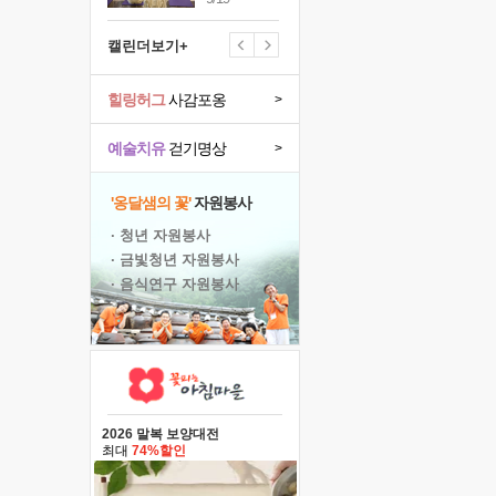
캘린더보기+
힐링허그
사감포옹
>
예술치유
걷기명상
>
'옹달샘의 꽃'
자원봉사
· 청년 자원봉사
· 금빛청년 자원봉사
· 음식연구 자원봉사
2026 말복 보양대전
최대
74%할인