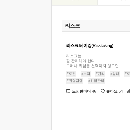
리스크 테이킹(Risk taking)
리스크는
잘 관리해야 한다.
그러나 위험을 선택하지 않으면 ...
#도전
#노력
#관리
#성패
#
#위험감행
#위험관리
느낌한마디
좋아요
46
64