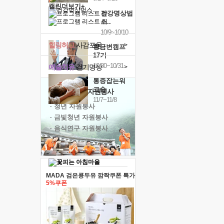
캘린더보기+
건강명상법
스..
10/9~10/10
힐링허그
사감포옹
>
황금변캠프
17기
10/30~10/31
예술치유
걷기명상
>
통증잡는워
크숍
'옹달샘의 꽃'
자원봉사
11/7~11/8
· 청년 자원봉사
· 금빛청년 자원봉사
· 음식연구 자원봉사
MADA 검은콩두유 깜짝쿠폰 특가
5%쿠폰