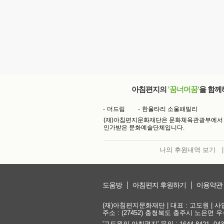
아침편지의
'꿈너머꿈'
을 함께
더드림
한울타리 소울패밀리
(재)아침편지문화재단은 문화체육관광부에서
인가받은 문화예술단체입니다.
나의 후원내역 보기
|
도움방
아침편지 후원하기
이용약관
(재)아침편지문화재단 | 대표 : 고도원 | 사업자
주소 : (27452) 충청북도 충주시 노은면 우성
'고도원의 아침편지' 문의 :
,