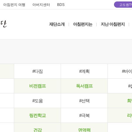
아침편지 여행
아버지센터
BDS
고도원T
재단소개
아침편지는
지난 아침편지
|
|
|
#다짐
#계획
#바
비전캠프
독서캠프
#
#도움
#선택
희
링컨학교
#극복
리
건강
면역력