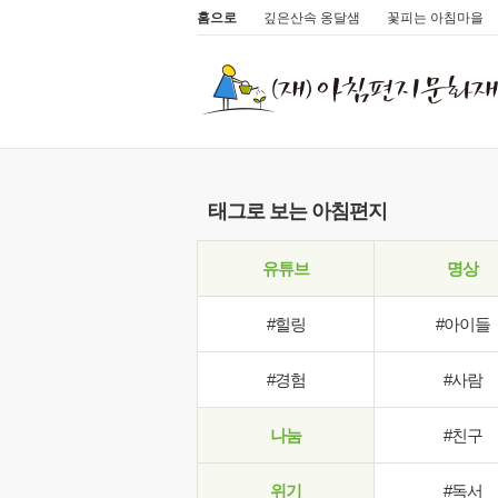
홈으로
깊은산속 옹달샘
꽃피는 아침마을
태그로 보는 아침편지
유튜브
명상
#힐링
#아이들
#경험
#사람
나눔
#친구
위기
#독서