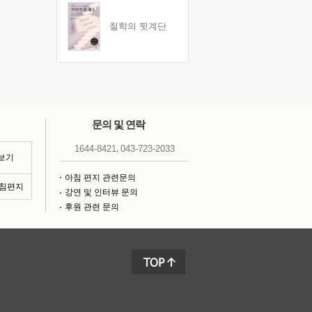
철학의 뒷계단
문의 및 연락
,
1644-8421
043-723-2033
 보기
아침 편지 관련문의
아침편지
강연 및 인터뷰 문의
후원 관련 문의