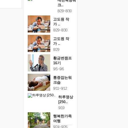
내면혁명워
크..
8/29~8/30
고도원 작
가 ..
8/29~8/30
고도원 작
가 ..
8/29
황금변캠프
16기
9/5~9/6
통증잡는워
크숍
9/11~9/12
하루명상
[250..
9/19
행복한가족
여행
9/24~9/26