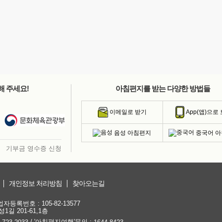
해 주세요!
아침편지를 받는 다양한 방법들
이메일로 받기
App(앱)으로
음성 아침편지
중국어 
기부금 영수증 신청
개인정보 처리방침
찾아오는길
등록번호 : 105-82-13577
1길 201-61,1층
/ '아침편지여행'문의 :