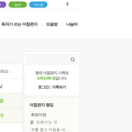
V
솔패
더드림
독자가 쓰는 아침편지
모음방
나눔터
|
|
이러스
현재 아침편지 가족은
4,043,048 명
입니다.
삶
로그인
|
가족되기
망
아침편지 랭킹
희망이란
더
'모른다'는 것
귀를 열고 마음을 내어주고