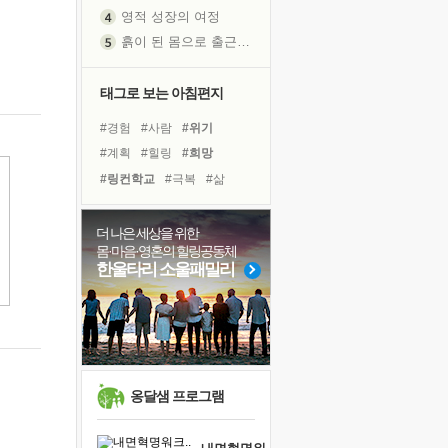
영적 성장의 여정
흙이 된 몸으로 출근하는 여자
극과 극의 양 끝단
내가 '나다움'을 찾는 길
태그로 보는 아침편지
피해 갈 수 없는 사건들
#경험
#사람
#위기
처음 손을 잡았던 날
#계획
#힐링
#희망
꿈이 실제가 되는 것
#링컨학교
#극복
#삶
극심한 변비, 어깨결림, 수면 장애
#명상
#비전캠프
졸업식 사진을 보며
#아이들
#선택
#친구
더 나은 세상을 위한
'말 타는 법'을 먼저
몸·마음·영혼의 힐링공동체
#면역력
#리더
슬럼프
한울타리 소울패밀리
#독서캠프
#다짐
#도움
아픈 아버지를 위한 공간 설계
#독서
#유튜브
보고 싶은 어머니
#바이러스
#건강
#나눔
유년 시절의 부산 영도 바다
못된 꼰대들
만병의 근원이 사라진다
옹달샘 프로그램
너무 황홀한 꽃들이여!