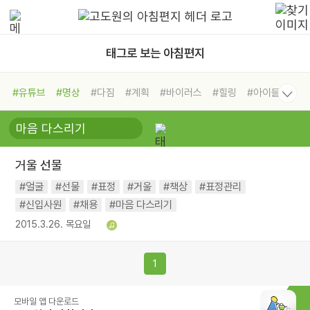
태그로 보는 아침편지
#유튜브
#명상
#다짐
#계획
#바이러스
#힐링
#아이들
#비전캠프
#독서캠프
#삶
#경험
#사람
#도움
#선택
#희망
#나눔
#친구
#링컨학교
#극복
#리더
#위기
거울 선물
#독서
#건강
#면역력
#얼굴
#선물
#표정
#거울
#책상
#표정관리
#신입사원
#채용
#마음 다스리기
2015.3.26. 목요일
1
모바일 앱 다운로드