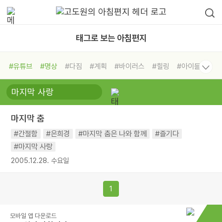
태그로 보는 아침편지
#유튜브
#명상
#다짐
#계획
#바이러스
#힐링
#아이들
#비전캠프
#독서캠프
#삶
#경험
#사람
#도움
#선택
#희망
#나눔
#친구
#링컨학교
#극복
#리더
#위기
마지막 춤
#독서
#건강
#면역력
#간절함
#은희경
#마지막 춤은 나와 함께
#즐기다
#마지막 사랑
2005.12.28. 수요일
1
모바일 앱 다운로드