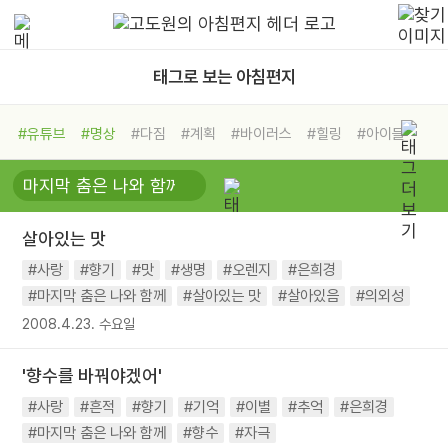
태그로 보는 아침편지
#유튜브
#명상
#다짐
#계획
#바이러스
#힐링
#아이들
#비전캠프
#독서캠프
#삶
#경험
#사람
#도움
#선택
#희망
#나눔
#친구
#링컨학교
#극복
#리더
#위기
살아있는 맛
#독서
#건강
#면역력
#사랑
#향기
#맛
#생명
#오렌지
#은희경
#마지막 춤은 나와 함께
#살아있는 맛
#살아있음
#의외성
2008.4.23. 수요일
'향수를 바꿔야겠어'
#사랑
#흔적
#향기
#기억
#이별
#추억
#은희경
#마지막 춤은 나와 함께
#향수
#자극