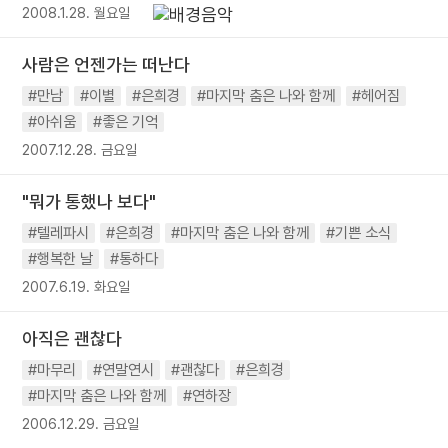
2008.1.28. 월요일
사람은 언젠가는 떠난다
#만남
#이별
#은희경
#마지막 춤은 나와 함께
#헤어짐
#아쉬움
#좋은 기억
2007.12.28. 금요일
"뭐가 통했나 보다"
#텔레파시
#은희경
#마지막 춤은 나와 함께
#기쁜 소식
#행복한 날
#통하다
2007.6.19. 화요일
아직은 괜찮다
#마무리
#연말연시
#괜찮다
#은희경
#마지막 춤은 나와 함께
#연하장
2006.12.29. 금요일