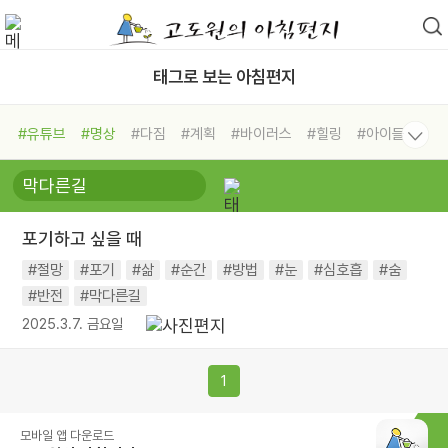
태그로 보는 아침편지
#유튜브
#명상
#다짐
#계획
#바이러스
#힐링
#아이들
#비전캠프
#독서캠프
#삶
#경험
#사람
#도움
#선택
#희망
#나눔
#친구
#링컨학교
#극복
#리더
#위기
포기하고 싶을 때
#독서
#건강
#면역력
#절망
#포기
#삶
#순간
#방법
#눈
#심호흡
#숨
#반전
#막다른길
2025.3.7. 금요일
1
모바일 앱 다운로드