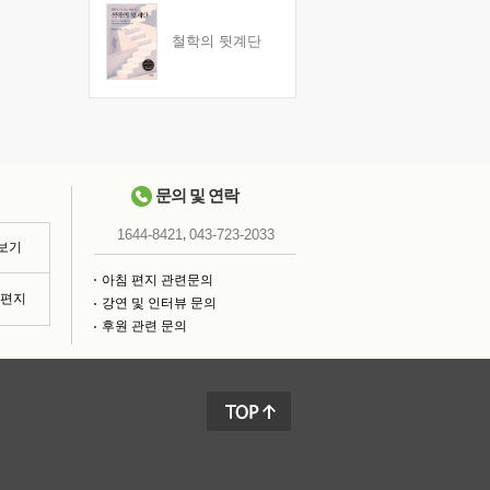
철학의 뒷계단
문의 및 연락
,
1644-8421
043-723-2033
 보기
아침 편지 관련문의
침편지
강연 및 인터뷰 문의
후원 관련 문의