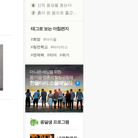
신의 음성을 듣는다
흙이 된 몸으로 출근하는 여자
극과 극의 양 끝단
내가 '나다움'을 찾는 길
태그로 보는 아침편지
피해 갈 수 없는 사건들
#희망
#아이들
처음 손을 잡았던 날
#링컨학교
#바이러스
꿈이 실제가 되는 것
#면역력
#리더
#위기
'말 타는 법'을 먼저
#독서캠프
#선택
졸업식 사진을 보며
#비전캠프
#계획
#도움
더 나은 세상을 위한
극심한 변비, 어깨결림, 수면 장애
몸·마음·영혼의 힐링공동체
#독서
#명상
#나눔
아픈 아버지를 위한 공간 설계
한울타리 소울패밀리
#힐링
#유튜브
#건강
슬럼프
#다짐
#사람
#경험
#삶
보고 싶은 어머니
#극복
#친구
유년 시절의 부산 영도 바다
못된 꼰대들
희망이란
옹달샘 프로그램
'모른다'는 것