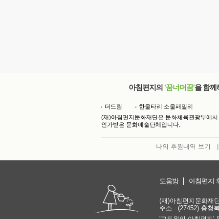
아침편지의
'꿈너머꿈'
을 함께
더드림
한울타리 소울패밀리
(재)아침편지문화재단은 문화체육관광부에서
인가받은 문화예술단체입니다.
나의 후원내역 보기
|
도움방
아침편지 
(재)아침편지문화재단 | 
주소 : (27452) 충
'고도원의 아침편지' 