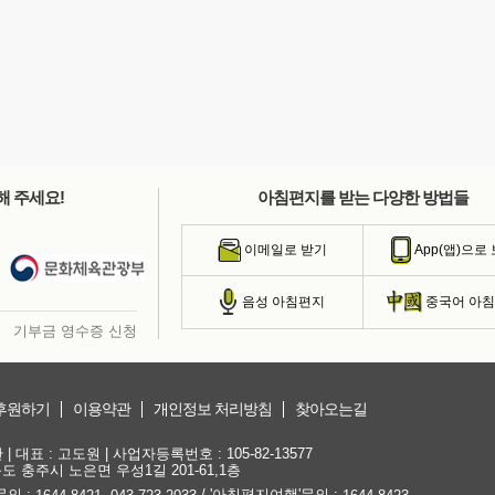
해 주세요!
아침편지를 받는 다양한 방법들
이메일로 받기
App(앱)으로
음성 아침편지
중국어 아
기부금 영수증 신청
후원하기
이용약관
개인정보 처리방침
찾아오는길
대표 : 고도원 | 사업자등록번호 : 105-82-13577
청북도 충주시 노은면 우성1길 201-61,1층
문의 :
,
/ '아침편지여행'문의 :