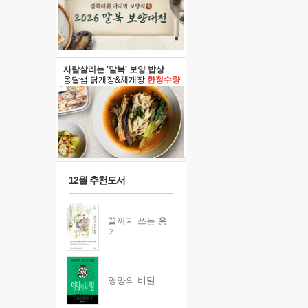
사람살리는 '말복' 보양 밥상
옹달샘 닭개장&채개장
한정수량
12월 추천도서
끝까지 쓰는 용
기
영양의 비밀