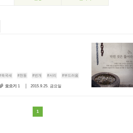
#쑥국새
#천둥
#번개
#서리
#부드러움
모으기
2015.9.25. 금요일
1
1