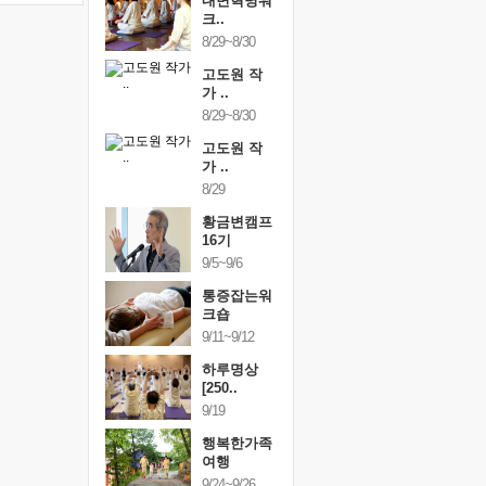
건강명상법
내면혁명워
건강명상
..
크..
스..
/9~10/10
8/29~8/30
10/9~10/10
내면혁명워
고도원 작
내면혁명
..
가 ..
크..
/17~10/18
8/29~8/30
10/17~10/18
황금변캠프
고도원 작
황금변캠
7기
가 ..
17기
/30~10/31
8/29
10/30~10/31
통증잡는워
황금변캠프
통증잡는
크숍
16기
크숍
/7~11/8
9/5~9/6
11/7~11/8
내면혁명워
통증잡는워
내면혁명
..
크숍
크..
/12~12/13
9/11~9/12
12/12~12/13
하루명상
[250..
9/19
행복한가족
여행
9/24~9/26