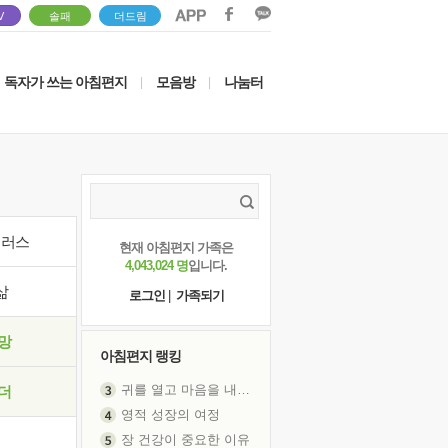
V
솔패
더드림
독자가 쓰는 아침편지
모음방
나눔터
|
|
이러스
현재 아침편지 가족은
4,043,024 명
입니다.
삶
로그인
|
가족되기
망
아침편지 랭킹
귀를 열고 마음을 내어주고
더
영적 성장의 여정
장 건강이 중요한 이유