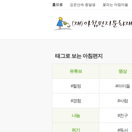
홈으로
깊은산속 옹달샘
꽃피는 아침마을
태그로 보는 아침편지
유튜브
명상
#힐링
#아이들
#경험
#사람
나눔
#친구
위기
#독서