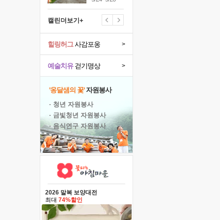
캘린더보기+
힐링허그
사감포옹
>
예술치유
걷기명상
>
'옹달샘의 꽃'
자원봉사
· 청년 자원봉사
· 금빛청년 자원봉사
· 음식연구 자원봉사
2026 말복 보양대전
최대
74%할인