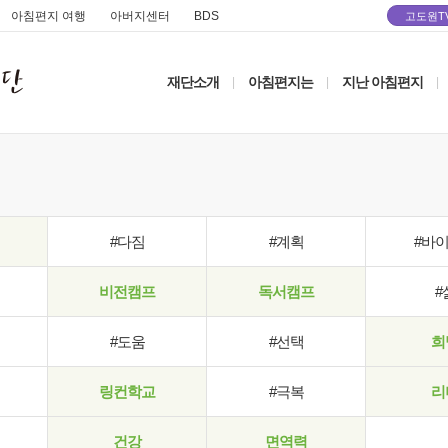
아침편지 여행
아버지센터
BDS
고도원T
재단소개
아침편지는
지난 아침편지
|
|
|
#다짐
#계획
#바
비전캠프
독서캠프
#
#도움
#선택
희
링컨학교
#극복
리
건강
면역력