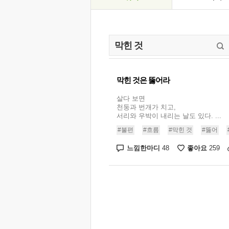
막힌 것은 뚫어라
살다 보면
천둥과 번개가 치고,
서리와 우박이 내리는 날도 있다. ...
#불편
#흐름
#막힌 것
#뚫어
느낌한마디
좋아요
48
259