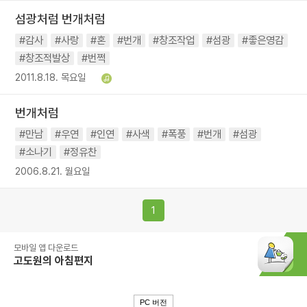
섬광처럼 번개처럼
#감사
#사랑
#혼
#번개
#창조작업
#섬광
#좋은영감
#창조적발상
#번쩍
2011.8.18. 목요일
번개처럼
#만남
#우연
#인연
#사색
#폭풍
#번개
#섬광
#소나기
#정유찬
2006.8.21. 월요일
1
모바일 앱 다운로드
고도원의 아침편지
PC 버전