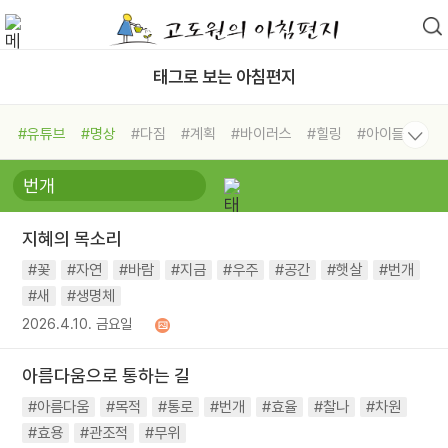
태그로 보는 아침편지
#유튜브
#명상
#다짐
#계획
#바이러스
#힐링
#아이들
#비전캠프
#독서캠프
#삶
#경험
#사람
#도움
#선택
#희망
#나눔
#친구
#링컨학교
#극복
#리더
#위기
지혜의 목소리
#독서
#건강
#면역력
#꽃
#자연
#바람
#지금
#우주
#공간
#햇살
#번개
#새
#생명체
2026.4.10. 금요일
아름다움으로 통하는 길
#아름다움
#목적
#통로
#번개
#효율
#찰나
#차원
#효용
#관조적
#무위