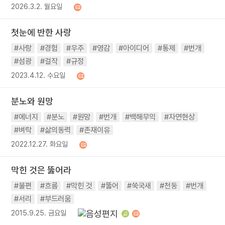
2026.3.2. 월요일
첫눈에 반한 사랑
#사랑
#경험
#우주
#영감
#아이디어
#통제
#번개
#섬광
#걸작
#규정
2023.4.12. 수요일
분노와 원망
#에너지
#분노
#원망
#번개
#백해무익
#자연현상
#벼락
#삶의동력
#존재이유
2022.12.27. 화요일
막힌 것은 뚫어라
#불편
#흐름
#막힌 것
#뚫어
#쑥국새
#천둥
#번개
#서리
#부드러움
2015.9.25. 금요일