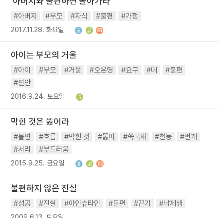
'아버지와 불편하면 돌아가라'
#아버지
#부모
#자식
#불편
#가정
2017.11.28. 화요일
아이는 부모의 거울
#아이
#부모
#거울
#오은영
#요구
#떼
#불편
#편안
2016.9.24. 토요일
막힌 것은 뚫어라
#불편
#흐름
#막힌 것
#뚫어
#쑥국새
#천둥
#번개
#서리
#부드러움
2015.9.25. 금요일
불편하지 않은 진실
#성공
#진실
#아인슈타인
#불편
#끈기
#낙제생
2009.6.13. 토요일