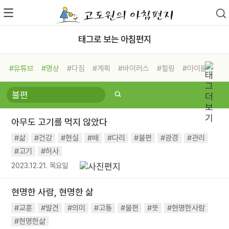
태그로 보는 아침편지
#유튜브
#명상
#다짐
#계획
#바이러스
#힐링
#아이들
#비전캠프
#독서캠프
#삶
#경험
#사람
#도움
#선택
#희망
#나눔
#친구
#링컨학교
#극복
#리더
#위기
아무도 고기를 먹지 않았다
#독서
#건강
#면역력
#삶
#건강
#현실
#배
#다리
#불편
#광경
#관리
#고기
#허사
2023.12.21. 목요일
현명한 사람, 현명한 삶
#교훈
#발견
#의미
#고통
#불편
#뜻
#현명한사람
#현명한삶