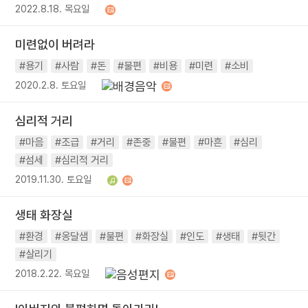
2022.8.18. 목요일
미련없이 버려라
#용기
#사람
#돈
#불편
#비용
#미련
#소비
2020.2.8. 토요일
심리적 거리
#마음
#조급
#거리
#존중
#불편
#마흔
#심리
#섬세
#심리적 거리
2019.11.30. 토요일
생태 화장실
#환경
#옹달샘
#불편
#화장실
#인도
#생태
#뒷간
#살리기
2018.2.22. 목요일