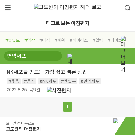
태그로 보는 아침편지
#유튜브
#명상
#다짐
#계획
#바이러스
#힐링
#아이들
#비전캠프
#독서캠프
#삶
#경험
#사람
#도움
#선택
#희망
#나눔
#친구
#링컨학교
#극복
#리더
#위기
NK세포를 만드는 가장 쉽고 빠른 방법
#독서
#건강
#면역력
#웃음
#음식
#NK세포
#백혈구
#면역세포
2022.8.25. 목요일
1
모바일 앱 다운로드
고도원의 아침편지