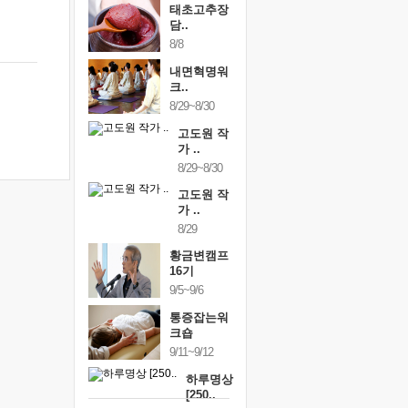
태초고추장
담..
8/8
내면혁명워
크..
8/29~8/30
고도원 작
가 ..
8/29~8/30
고도원 작
가 ..
8/29
황금변캠프
16기
9/5~9/6
통증잡는워
크숍
9/11~9/12
하루명상
[250..