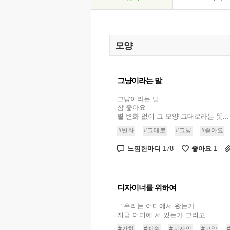
그냥이라는 말
그냥이라는 말
참 좋아요
별 변화 없이 그 모양 그대로라는 뜻...
#변화
#그대로
#그냥
#좋아요
느낌한마디
좋아요
178
1
디자이너를 위하여
＂우리는 어디에서 왔는가.
지금 어디에 서 있는가.그리고 ...
#가치
#예술
#디자인
#모양