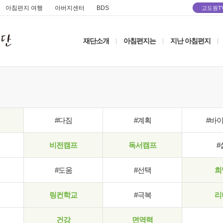
아침편지 여행
아버지센터
BDS
고도원T
재단소개
아침편지는
지난 아침편지
|
|
|
#다짐
#계획
#바
비전캠프
독서캠프
#
#도움
#선택
희
링컨학교
#극복
리
건강
면역력