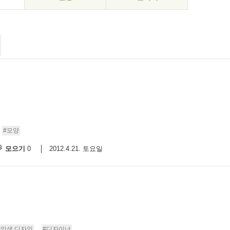
#모양
모으기
2012.4.21. 토요일
0
#인생 디자인
#디자이너