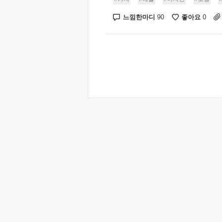
느낌한마디
좋아요
90
0