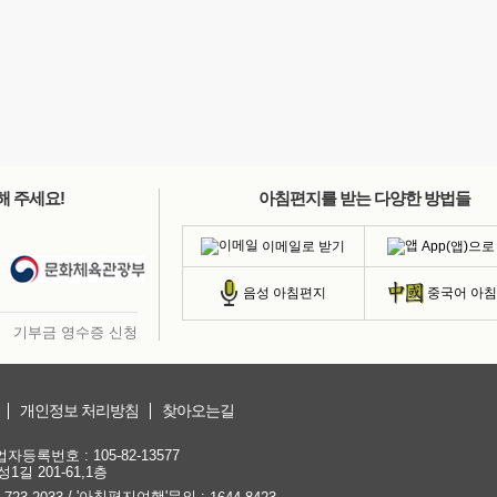
해 주세요!
아침편지를 받는 다양한 방법들
이메일로 받기
App(앱)으로
음성 아침편지
중국어 아
기부금 영수증 신청
개인정보 처리방침
찾아오는길
등록번호 : 105-82-13577
1길 201-61,1층
/ '아침편지여행'문의 :