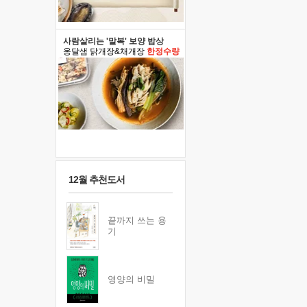
사람살리는 '말복' 보양 밥상
옹달샘 닭개장&채개장
한정수량
12월 추천도서
끝까지 쓰는 용
기
영양의 비밀