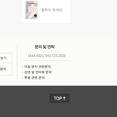
철학의 뒷계단
문의 및 연락
,
1644-8421
043-723-2033
 보기
아침 편지 관련문의
침편지
강연 및 인터뷰 문의
후원 관련 문의