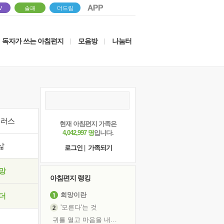
V
솔패
더드림
독자가 쓰는 아침편지
모음방
나눔터
|
|
이러스
현재 아침편지 가족은
4,042,997 명
입니다.
삶
로그인
|
가족되기
망
아침편지 랭킹
희망이란
더
'모른다'는 것
귀를 열고 마음을 내어주고