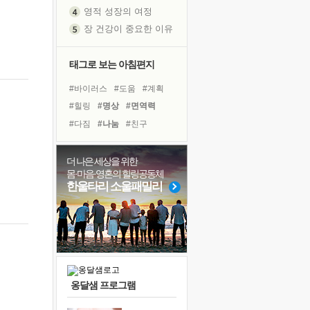
영적 성장의 여정
장 건강이 중요한 이유
신의 음성을 듣는다
흙이 된 몸으로 출근하는 여자
태그로 보는 아침편지
극과 극의 양 끝단
#바이러스
#도움
#계획
내가 '나다움'을 찾는 길
#힐링
#명상
#면역력
피해 갈 수 없는 사건들
#다짐
#나눔
#친구
처음 손을 잡았던 날
#극복
#독서
#희망
꿈이 실제가 되는 것
#비전캠프
#유튜브
#삶
더 나은 세상을 위한
'말 타는 법'을 먼저
몸·마음·영혼의 힐링공동체
#아이들
#건강
#위기
졸업식 사진을 보며
한울타리 소울패밀리
#선택
#경험
#사람
아픈 아버지를 위한 공간 설계
#리더
#링컨학교
극심한 변비, 어깨결림, 수면 장애
#독서캠프
보고 싶은 어머니
유년 시절의 부산 영도 바다
못된 꼰대들
옹달샘 프로그램
거울 속의 나