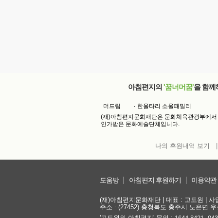
아침편지의
'꿈너머꿈'
을 함께
더드림
한울타리 소울패밀리
(재)아침편지문화재단은 문화체육관광부에서
인가받은 문화예술단체입니다.
나의 후원내역 보기
|
도움방
아침편지 후원하기
이용약관
(재)아침편지문화재단 | 대표 : 고도원 | 사업자
주소 : (27452) 충청북도 충주시 노은면 우성
'고도원의 아침편지' 문의 :
,