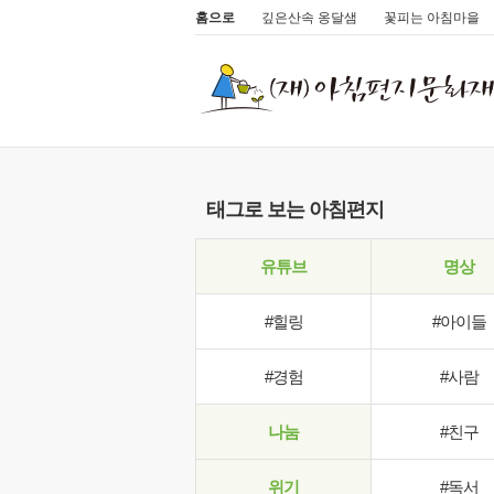
홈으로
깊은산속 옹달샘
꽃피는 아침마을
태그로 보는 아침편지
유튜브
명상
#힐링
#아이들
#경험
#사람
나눔
#친구
위기
#독서