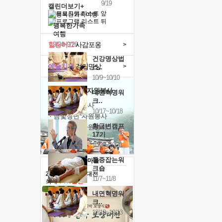
9/19
캘린더보기+
행복한가족
여행
힐링허그
사감포옹
9/24~9/26
>
건강명상법
예술치유
걷기명상
>
스..
10/9~10/10
'옹달샘의 꽃'
자원봉사
내면혁명워
크..
· 청년 자원봉사
10/17~10/18
· 금빛청년 자원봉사
황금변캠프
· 음식연구 자원봉사
17기
10/30~10/31
통증잡는워
크숍
2026 말복 보양대전
11/7~11/8
최대
74%할인
내면혁명워
크..
12/12~12/13