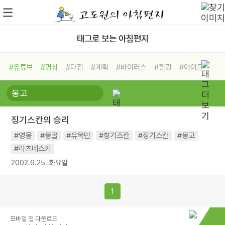
태그로 보는 아침편지
#유튜브
#명상
#다짐
#계획
#바이러스
#힐링
#아이들
#비전캠프
#독서캠프
#삶
#경험
#사람
#도움
#선택
#희망
#나눔
#친구
#링컨학교
#극복
#리더
#위기
징기스칸의 승리
#독서
#건강
#면역력
#영웅
#몽골
#유목민
#칭기즈칸
#징기스칸
#몽고
#라츠네스키
2002.6.25. 화요일
1
모바일 앱 다운로드