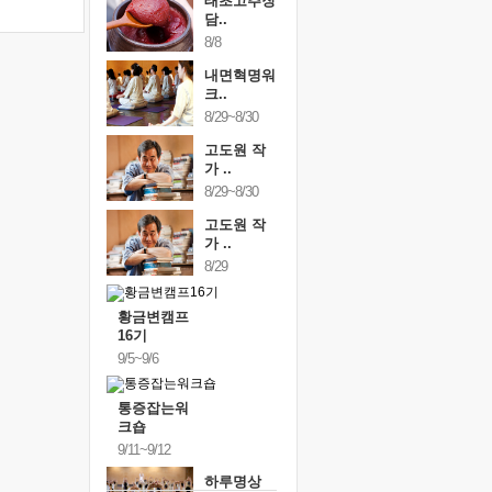
태초고추장
담..
8/8
내면혁명워
크..
8/29~8/30
고도원 작
가 ..
8/29~8/30
고도원 작
가 ..
8/29
황금변캠프
16기
9/5~9/6
통증잡는워
크숍
9/11~9/12
하루명상