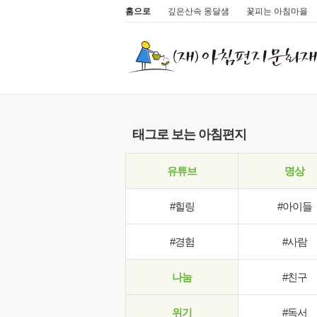
홈으로
깊은산속 옹달샘
꽃피는 아침마을
태그로 보는 아침편지
유튜브
명상
#힐링
#아이들
#경험
#사람
나눔
#친구
위기
#독서