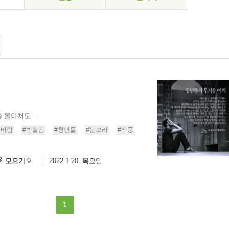
몰아쳐도 ...
비바람
#박탈감
#청년들
#눈보라
#삭풍
모으기
2022.1.20. 목요일
9
1