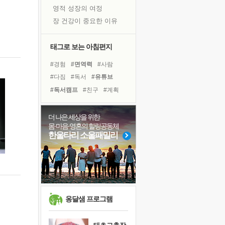
영적 성장의 여정
장 건강이 중요한 이유
신의 음성을 듣는다
흙이 된 몸으로 출근하는 여자
태그로 보는 아침편지
극과 극의 양 끝단
#경험
#면역력
#사람
내가 '나다움'을 찾는 길
#다짐
#독서
#유튜브
피해 갈 수 없는 사건들
#독서캠프
#친구
#계획
처음 손을 잡았던 날
#희망
#건강
#나눔
#삶
꿈이 실제가 되는 것
#링컨학교
#명상
더 나은 세상을 위한
'말 타는 법'을 먼저
몸·마음·영혼의 힐링공동체
#비전캠프
#리더
#극복
졸업식 사진을 보며
한울타리 소울패밀리
#아이들
#선택
#힐링
아픈 아버지를 위한 공간 설계
#도움
#바이러스
#위기
극심한 변비, 어깨결림, 수면 장애
보고 싶은 어머니
유년 시절의 부산 영도 바다
못된 꼰대들
옹달샘 프로그램
거울 속의 나