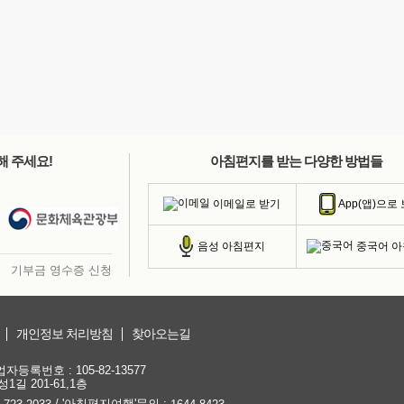
해 주세요!
아침편지를 받는 다양한 방법들
이메일로 받기
App(앱)으로
중국어 
음성 아침편지
기부금 영수증 신청
개인정보 처리방침
찾아오는길
등록번호 : 105-82-13577
1길 201-61,1층
/ '아침편지여행'문의 :