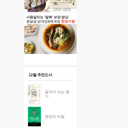
크..
12/12~12/13
사람살리는 '말복' 보양 밥상
옹달샘 닭개장&채개장
한정수량
12월 추천도서
끝까지 쓰는 용
기
영양의 비밀