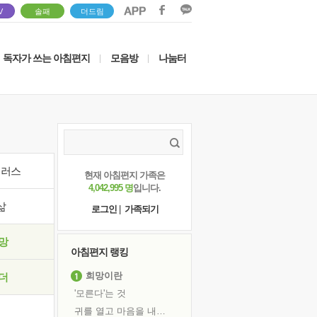
V
솔패
더드림
독자가 쓰는 아침편지
모음방
나눔터
|
|
이러스
현재 아침편지 가족은
4,042,995 명
입니다.
삶
로그인
|
가족되기
망
아침편지 랭킹
희망이란
더
'모른다'는 것
귀를 열고 마음을 내어주고