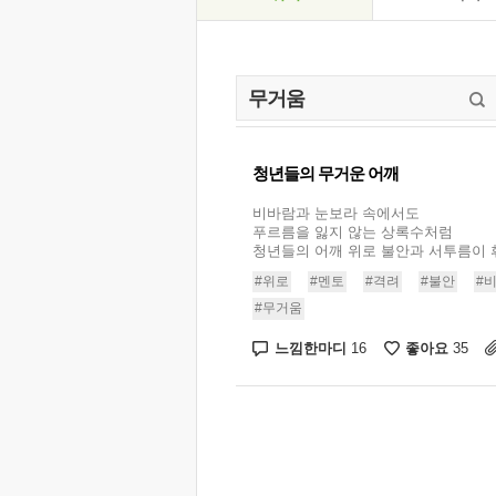
청년들의 무거운 어깨
비바람과 눈보라 속에서도
푸르름을 잃지 않는 상록수처럼
청년들의 어깨 위로 불안과 서투름이 휘
#위로
#멘토
#격려
#불안
#
#무거움
느낌한마디
좋아요
16
35