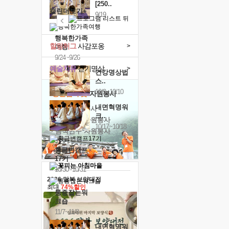
[250..
캘린더보기+
9/19
행복한가족
힐링허그
사감포옹
>
여행
9/24~9/26
예술치유
걷기명상
>
건강명상법
스..
10/9~10/10
'옹달샘의 꽃'
자원봉사
내면혁명워
· 청년 자원봉사
크..
· 금빛청년 자원봉사
10/17~10/18
· 음식연구 자원봉사
황금변캠프
17기
10/30~10/31
2026 말복 보양대전
최대
74%할인
통증잡는워
크숍
11/7~11/8
내면혁명워