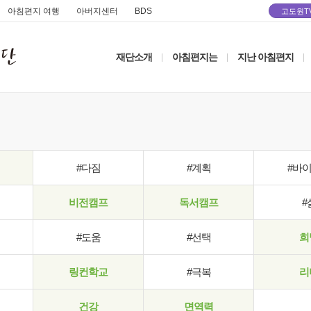
아침편지 여행
아버지센터
BDS
고도원T
재단소개
아침편지는
지난 아침편지
|
|
|
#다짐
#계획
#바
비전캠프
독서캠프
#
#도움
#선택
희
링컨학교
#극복
리
건강
면역력