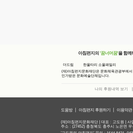
아침편지의
'꿈너머꿈'
을 함께
더드림
한울타리 소울패밀리
(재)아침편지문화재단은 문화체육관광부에서
인가받은 문화예술단체입니다.
나의 후원내역 보기
|
도움방
아침편지 후원하기
이용약관
(재)아침편지문화재단 | 대표 : 고도원 | 사업자
주소 : (27452) 충청북도 충주시 노은면 우성
'고도원의 아침편지' 문의 :
,