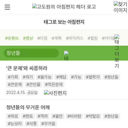
태그로 보는 아침편지
#유튜브
#명상
#다짐
#계획
#바이러스
#힐링
#아이들
#비전캠프
#독서캠프
#삶
#경험
#사람
#도움
#선택
#희망
#나눔
#친구
#링컨학교
#극복
#리더
#위기
'큰 문제'와 씨름하라
#독서
#건강
#면역력
#기회
#위기
#불가능
#해답
#가능
#철학자
#청년들
#큰문제
#큰인물
#작은문제
2022.4.15. 금요일
청년들의 무거운 어깨
#위로
#멘토
#격려
#불안
#비바람
#박탈감
#청년들
#눈보라
#삭풍
#무거움