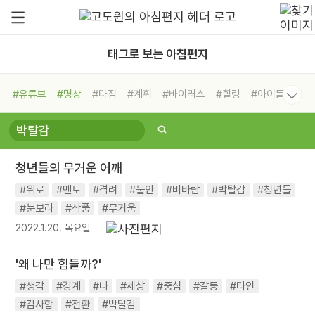
태그로 보는 아침편지
#유튜브
#명상
#다짐
#계획
#바이러스
#힐링
#아이들
#비전캠프
#독서캠프
#삶
#경험
#사람
#도움
#선택
#희망
#나눔
#친구
#링컨학교
#극복
#리더
#위기
청년들의 무거운 어깨
#독서
#건강
#면역력
#위로
#멘토
#격려
#불안
#비바람
#박탈감
#청년들
#눈보라
#삭풍
#무거움
2022.1.20. 목요일
'왜 나만 힘들까?'
#생각
#경계
#나
#세상
#중심
#갈등
#타인
#감사함
#전환
#박탈감