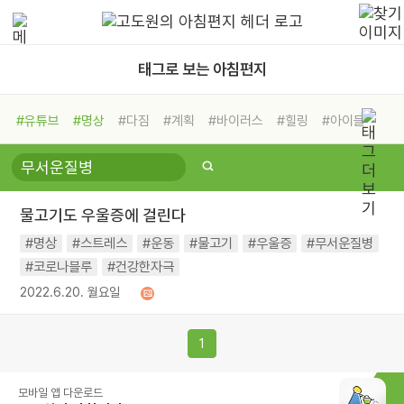
태그로 보는 아침편지
#유튜브
#명상
#다짐
#계획
#바이러스
#힐링
#아이들
#비전캠프
#독서캠프
#삶
#경험
#사람
#도움
#선택
#희망
#나눔
#친구
#링컨학교
#극복
#리더
#위기
물고기도 우울증에 걸린다
#독서
#건강
#면역력
#명상
#스트레스
#운동
#물고기
#우울증
#무서운질병
#코로나블루
#건강한자극
2022.6.20. 월요일
1
모바일 앱 다운로드