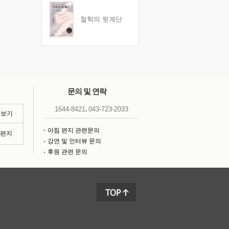
철학의 뒷계단
문의 및 연락
,
1644-8421
043-723-2033
 보기
아침 편지 관련문의
침편지
강연 및 인터뷰 문의
후원 관련 문의