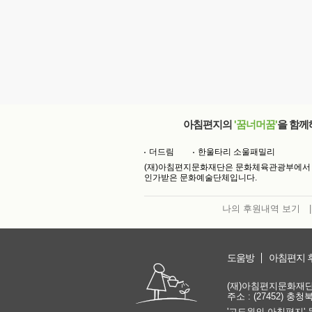
아침편지의
'꿈너머꿈'
을 함께
더드림
한울타리 소울패밀리
(재)아침편지문화재단은 문화체육관광부에서
인가받은 문화예술단체입니다.
나의 후원내역 보기
|
도움방
아침편지 
(재)아침편지문화재단 | 
주소 : (27452) 충
'고도원의 아침편지' 