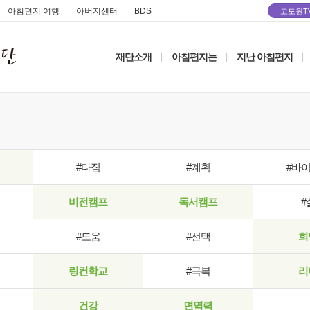
아침편지 여행
아버지센터
BDS
고도원T
재단소개
아침편지는
지난 아침편지
|
|
|
#다짐
#계획
#바
비전캠프
독서캠프
#
#도움
#선택
희
링컨학교
#극복
리
건강
면역력