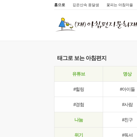
홈으로
깊은산속 옹달샘
꽃피는 아침마을
태그로 보는 아침편지
유튜브
명상
#힐링
#아이들
#경험
#사람
나눔
#친구
위기
#독서