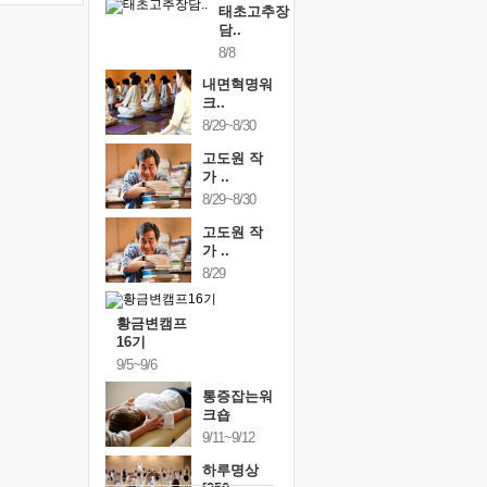
태초고추장
담..
8/8
내면혁명워
크..
8/29~8/30
고도원 작
가 ..
8/29~8/30
고도원 작
가 ..
8/29
황금변캠프
16기
9/5~9/6
통증잡는워
크숍
9/11~9/12
하루명상