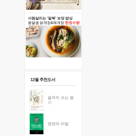
사람살리는 '말복' 보양 밥상
옹달샘 닭개장&채개장
한정수량
12월 추천도서
끝까지 쓰는 용
기
영양의 비밀