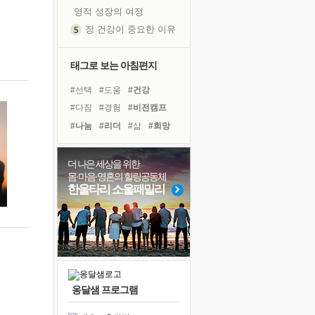
영적 성장의 여정
장 건강이 중요한 이유
신의 음성을 듣는다
흙이 된 몸으로 출근하는 여자
태그로 보는 아침편지
극과 극의 양 끝단
#선택
#도움
#건강
내가 '나다움'을 찾는 길
#다짐
#경험
#비전캠프
피해 갈 수 없는 사건들
#나눔
#리더
#삶
#희망
처음 손을 잡았던 날
#사람
#독서
#면역력
꿈이 실제가 되는 것
#힐링
#독서캠프
#명상
더 나은 세상을 위한
'말 타는 법'을 먼저
몸·마음·영혼의 힐링공동체
#아이들
#계획
#친구
졸업식 사진을 보며
한울타리 소울패밀리
#바이러스
#극복
극심한 변비, 어깨결림, 수면 장애
#링컨학교
#위기
아픈 아버지를 위한 공간 설계
#유튜브
슬럼프
보고 싶은 어머니
유년 시절의 부산 영도 바다
옹달샘 프로그램
못된 꼰대들