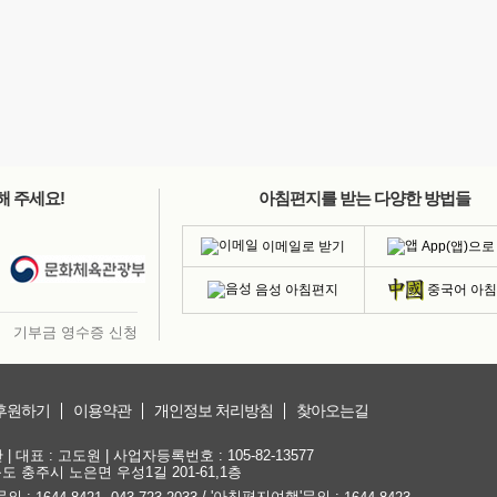
해 주세요!
아침편지를 받는 다양한 방법들
이메일로 받기
App(앱)으로
음성 아침편지
중국어 아
기부금 영수증 신청
후원하기
이용약관
개인정보 처리방침
찾아오는길
대표 : 고도원 | 사업자등록번호 : 105-82-13577
청북도 충주시 노은면 우성1길 201-61,1층
문의 :
,
/ '아침편지여행'문의 :