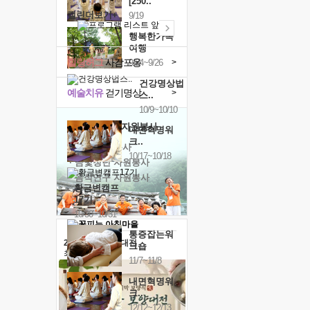
[250..
캘린더보기+
9/19
행복한가족
여행
힐링허그
사감포옹
>
9/24~9/26
건강명상법
예술치유
걷기명상
>
스..
10/9~10/10
'옹달샘의 꽃'
자원봉사
내면혁명워
크..
· 청년 자원봉사
10/17~10/18
· 금빛청년 자원봉사
· 음식연구 자원봉사
황금변캠프
17기
10/30~10/31
통증잡는워
2026 말복 보양대전
크숍
최대
74%할인
11/7~11/8
내면혁명워
크..
12/12~12/13