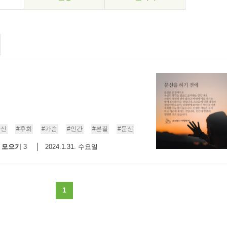
자신
#후회
#가슴
#인간
#본질
#문신
모으기
2024.1.31. 수요일
3
1