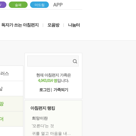
V
솔패
더드림
독자가 쓰는 아침편지
모음방
나눔터
|
|
이러스
현재 아침편지 가족은
4,043,014 명
입니다.
삶
로그인
|
가족되기
망
아침편지 랭킹
희망이란
더
'모른다'는 것
귀를 열고 마음을 내어주고