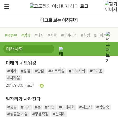
태그로 보는 아침편지
#유튜브
#명상
#다짐
#계획
#바이러스
#힐링
#아이들
#비전캠프
#독서캠프
#삶
#경험
#사람
#도움
#선택
#희망
#나눔
#친구
#링컨학교
#극복
#리더
#위기
미래의 네트워킹
#독서
#건강
#면역력
#미래
#장점
#단점
#네트워킹
#미래사회
#뜨거움
#차가움
2011.9.30. 금요일
일자리가 사라진다
#성공
#미래
#돈
#직업
#미래사회
#지도력
#박영숙
#성공한 사람
#평생직장
#일자리