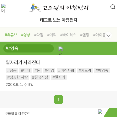
태그로 보는 아침편지
#유튜브
#명상
#다짐
#계획
#바이러스
#힐링
#아이들
#비전캠프
#독서캠프
#삶
#경험
#사람
#도움
#선택
#희망
#나눔
#친구
#링컨학교
#극복
#리더
#위기
일자리가 사라진다
#독서
#건강
#면역력
#성공
#미래
#돈
#직업
#미래사회
#지도력
#박영숙
#성공한 사람
#평생직장
#일자리
2008.6.4. 수요일
1
모바일 앱 다운로드