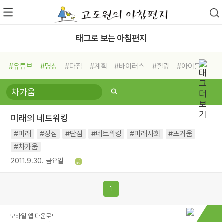
태그로 보는 아침편지
#유튜브
#명상
#다짐
#계획
#바이러스
#힐링
#아이들
#비전캠프
#독서캠프
#삶
#경험
#사람
#도움
#선택
#희망
#나눔
#친구
#링컨학교
#극복
#리더
#위기
미래의 네트워킹
#독서
#건강
#면역력
#미래
#장점
#단점
#네트워킹
#미래사회
#뜨거움
#차가움
2011.9.30. 금요일
1
모바일 앱 다운로드