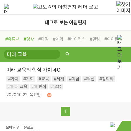
태그로 보는 아침편지
#유튜브
#명상
#다짐
#계획
#바이러스
#힐링
#아이들
#비전캠프
#독서캠프
#삶
#경험
#사람
#도움
#선택
#희망
#나눔
#친구
#링컨학교
#극복
#리더
#위기
미래 교육의 핵심 가치 4C
#독서
#건강
#면역력
#가치
#기회
#교육
#세계
#핵심
#혁신
#창의적
#미래 교육
#비판적
# 4C
2020.10.22. 목요일
1
모바일 앱 다운로드