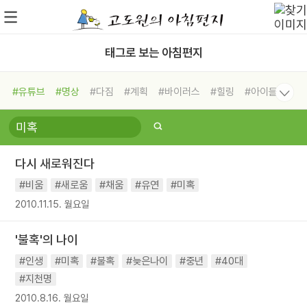
태그로 보는 아침편지
#유튜브
#명상
#다짐
#계획
#바이러스
#힐링
#아이들
#비전캠프
#독서캠프
#삶
#경험
#사람
#도움
#선택
#희망
#나눔
#친구
#링컨학교
#극복
#리더
#위기
다시 새로워진다
#독서
#건강
#면역력
#비움
#새로움
#채움
#유연
#미혹
2010.11.15. 월요일
'불혹'의 나이
#인생
#미혹
#불혹
#늦은나이
#중년
#40대
#지천명
2010.8.16. 월요일