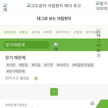
태그로 보는 아침편지
#유튜브
#명상
#다짐
#계획
#바이러스
#힐링
#아이들
#비전캠프
#독서캠프
#삶
#경험
#사람
#도움
#선택
#희망
#나눔
#친구
#링컨학교
#극복
#리더
#위기
믿기 때문에
#독서
#건강
#면역력
#사랑
#믿음
#마음
#기적
#브리다
#파울로코엘료
#믿기때문에
2011.5.2. 월요일
1
모바일 앱 다운로드