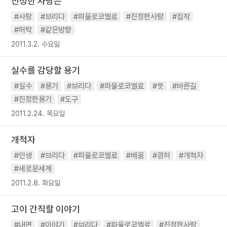
진정한 사랑은
#사랑
#브리다
#파울로코엘료
#진정한사랑
#집착
#허락
#같은방향
2011.3.2. 수요일
실수를 감당할 용기
#실수
#용기
#브리다
#파울로코엘료
#뜻
#바른길
#진정한용기
#도구
2011.2.24. 목요일
개척자
#인생
#브리다
#파울로코엘료
#배움
#겸허
#개척자
#새로운세계
2011.2.8. 화요일
고이 간직할 이야기
#내면
#이야기
#브리다
#파울로코엘료
#진정한사랑