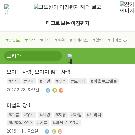
태그로 보는 아침편지
#유튜브
#명상
#다짐
#계획
#바이러스
#힐링
#아이들
#비전캠프
#독서캠프
#삶
#경험
#사람
#도움
#선택
#희망
#나눔
#친구
#링컨학교
#극복
#리더
#위기
보이는 사랑, 보이지 않는 사랑
#독서
#건강
#면역력
#사랑
#언어
#내면
#우주
#브리다
#파울로코엘료
2017.2.28. 화요일
마법의 장소
#기쁨
#위로
#사랑
#치유
#마법
#브리다
#마법의 장소
#거룩
#파울로코엘료
2016.11.11. 금요일