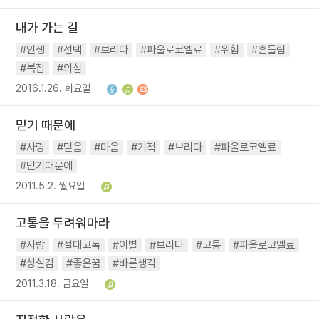
내가 가는 길
#인생
#선택
#브리다
#파울로코엘료
#위험
#흔들림
#복잡
#의심
2016.1.26. 화요일
믿기 때문에
#사랑
#믿음
#마음
#기적
#브리다
#파울로코엘료
#믿기때문에
2011.5.2. 월요일
고통을 두려워마라
#사랑
#절대고독
#이별
#브리다
#고통
#파울로코엘료
#상실감
#좋은꿈
#바른생각
2011.3.18. 금요일