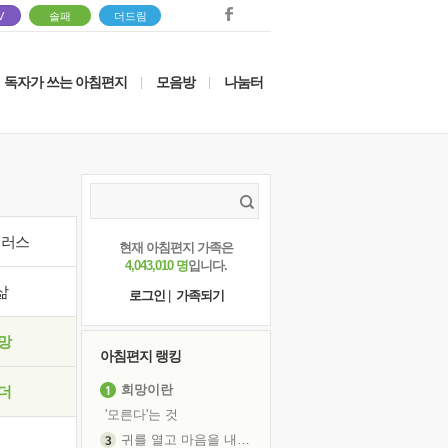
V
솔패
더드림
독자가 쓰는 아침편지
모음방
나눔터
|
|
이러스
현재 아침편지 가족은
4,043,010 명
입니다.
삶
로그인
|
가족되기
망
아침편지 랭킹
희망이란
더
'모른다'는 것
귀를 열고 마음을 내어주고