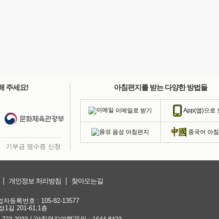
해 주세요!
아침편지를 받는 다양한 방법들
이메일로 받기
App(앱)으로
음성 아침편지
중국어 아
기부금 영수증 신청
개인정보 처리방침
찾아오는길
등록번호 : 105-82-13577
1길 201-61,1층
/ '아침편지여행'문의 :