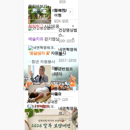
9/19
캘린더보기+
행복한가족
여행
9/24~9/26
힐링허그
사감포옹
>
건강명상법
스..
예술치유
걷기명상
>
10/9~10/10
내면혁명워
'옹달샘의 꽃'
자원봉사
크..
10/17~10/18
· 청년 자원봉사
· 금빛청년 자원봉사
황금변캠프
17기
· 음식연구 자원봉사
10/30~10/31
통증잡는워
크숍
11/7~11/8
2026 말복 보양대전
최대
74%할인
내면혁명워
크..
12/12~12/13