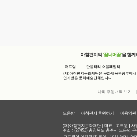
아침편지의
'꿈너머꿈'
을 함께
더드림
한울타리 소울패밀리
(재)아침편지문화재단은 문화체육관광부에서
인가받은 문화예술단체입니다.
나의 후원내역 보기
|
도움방
아침편지 후원하기
이용약관
(재)아침편지문화재단 | 대표 : 고도원 | 사업자
주소 : (27452) 충청북도 충주시 노은면 우성
'고도원의 아침편지' 문의 :
,