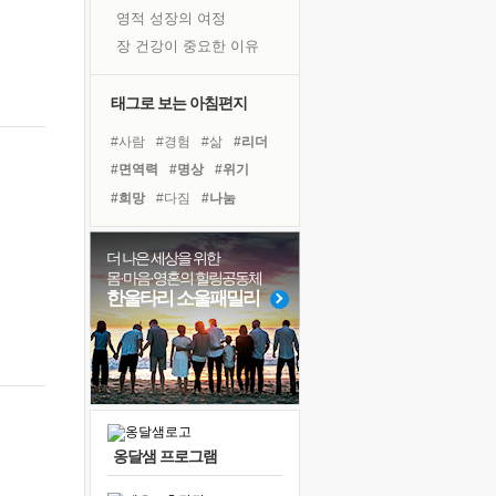
영적 성장의 여정
장 건강이 중요한 이유
신의 음성을 듣는다
흙이 된 몸으로 출근하는 여자
태그로 보는 아침편지
극과 극의 양 끝단
#사람
#경험
#삶
#리더
내가 '나다움'을 찾는 길
#면역력
#명상
#위기
피해 갈 수 없는 사건들
#희망
#다짐
#나눔
처음 손을 잡았던 날
#바이러스
#링컨학교
꿈이 실제가 되는 것
#계획
#아이들
#유튜브
더 나은 세상을 위한
'말 타는 법'을 먼저
몸·마음·영혼의 힐링공동체
#독서
#도움
#힐링
졸업식 사진을 보며
한울타리 소울패밀리
#건강
#선택
#비전캠프
극심한 변비, 어깨결림, 수면 장애
#독서캠프
#극복
#친구
아픈 아버지를 위한 공간 설계
보고 싶은 어머니
유년 시절의 부산 영도 바다
못된 꼰대들
옹달샘 프로그램
너무 황홀한 꽃들이여!