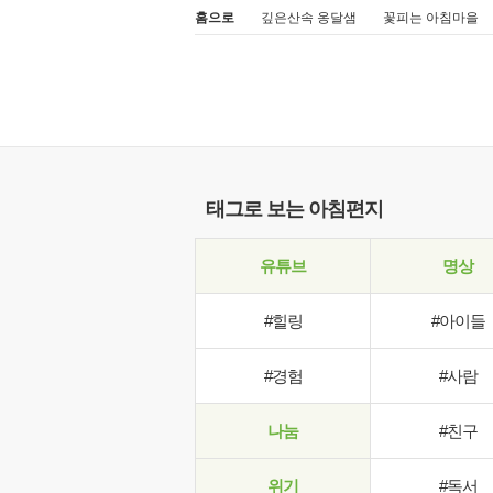
홈으로
깊은산속 옹달샘
꽃피는 아침마을
태그로 보는 아침편지
유튜브
명상
#힐링
#아이들
#경험
#사람
나눔
#친구
위기
#독서