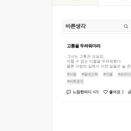
고통을 두려워마라
그녀는 고통과 상실감,
어쩔 수 없는 이별을 두려워했다.
물론 사랑의 길에서 이런 일들은 늘 존재
#사랑
#절대고독
#이별
#브리다
#바른생각
느낌한마디
좋아요
425
2