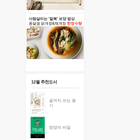
사람살리는 '말복' 보양 밥상
옹달샘 닭개장&채개장
한정수량
12월 추천도서
끝까지 쓰는 용
기
영양의 비밀