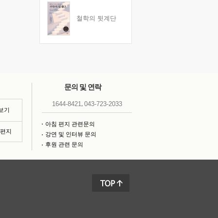
철학의 뒷계단
문의 및 연락
,
1644-8421
043-723-2033
 보기
아침 편지 관련문의
침편지
강연 및 인터뷰 문의
후원 관련 문의