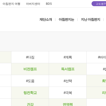
아침편지 여행
아버지센터
BDS
고도원T
재단소개
아침편지는
지난 아침편지
|
|
|
#다짐
#계획
#바
비전캠프
독서캠프
#
#도움
#선택
희
링컨학교
#극복
리
건강
면역력