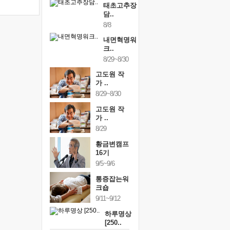
태초고추장
담..
8/8
내면혁명워
크..
8/29~8/30
고도원 작
가 ..
8/29~8/30
고도원 작
가 ..
8/29
황금변캠프
16기
9/5~9/6
통증잡는워
크숍
9/11~9/12
하루명상
[250..