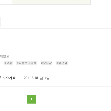
했고,...
#고통
#파울로코엘료
#상실감
#좋은꿈
모으기
2011.3.18. 금요일
0
1