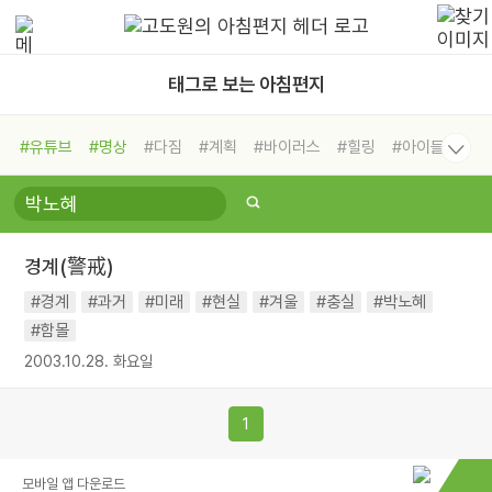
태그로 보는 아침편지
#유튜브
#명상
#다짐
#계획
#바이러스
#힐링
#아이들
#비전캠프
#독서캠프
#삶
#경험
#사람
#도움
#선택
#희망
#나눔
#친구
#링컨학교
#극복
#리더
#위기
#독서
#건강
#면역력
경계(警戒)
#경계
#과거
#미래
#현실
#겨울
#충실
#박노혜
#함몰
2003.10.28. 화요일
1
모바일 앱 다운로드