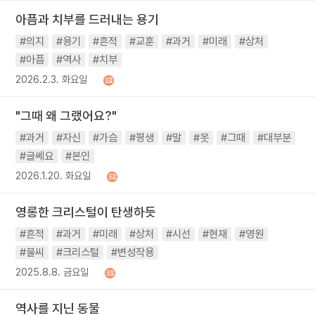
아픔과 치부를 드러내는 용기
#의지
#용기
#흔적
#교훈
#과거
#미래
#상처
#아픔
#역사
#치부
2026.2.3. 화요일
"그때 왜 그랬어요?"
#과거
#자신
#가슴
#평생
#말
#못
#그때
#대부분
#글쎄요
#본인
2026.1.20. 화요일
영롱한 크리스털이 탄생하듯
#흔적
#과거
#미래
#상처
#시선
#현재
#영원
#불씨
#크리스털
#변성작용
2025.8.8. 금요일
역사를 지닌 동물