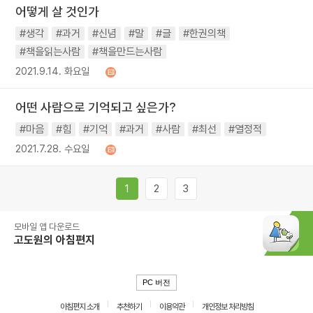
어떻게 살 것인가
#생각
#과거
#신념
#말
#글
#한권의책
#책을읽는사람
#책을만드는사람
2021.9.14. 화요일
어떤 사람으로 기억되고 싶은가?
#마음
#힘
#기억
#과거
#사람
#최선
#열정적
2021.7.28. 수요일
1
2
3
모바일 앱 다운로드
고도원의 아침편지
PC 버전
아침편지 소개
추천하기
이용약관
개인정보 처리방침