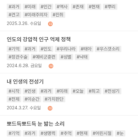
#과거
#미래
#인간
#역사
#존재
#현재
#뿌리
#견고
#미래주의자
#진취
2025.3.26. 수요일
인도의 강압적 인구 억제 정책
#기억
#과거
#인도
#우리나라
#태아
#우스갯소리
#정관수술
#예비군훈련
#성별
#낙태
2024.6.28. 금요일
내 인생의 전성기
#시작
#인생
#과거
#미래
#오늘
#최고
#전성기
#전제
#이순간
#가치판단
2024.3.27. 수요일
뽀드득뽀드득 눈 밟는 소리
#기억
#과거
#생명력
#추억
#현재
#어린시절
#눈