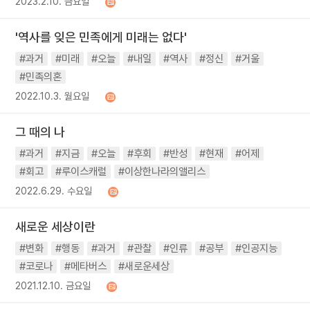
2023.2.10. 금요일
'역사를 잊은 민족에게 미래는 없다'
#과거
#미래
#오늘
#내일
#역사
#정신
#거울
#민족의혼
2022.10.3. 월요일
그 때의 나
#과거
#지금
#오늘
#후회
#반성
#현재
#어제
#회고
#루이스캐럴
#이상한나라의앨리스
2022.6.29. 수요일
새로운 세상이란
#변화
#행동
#과거
#관찰
#인류
#공부
#인공지능
#코로나
#메타버스
#새로운세상
2021.12.10. 금요일