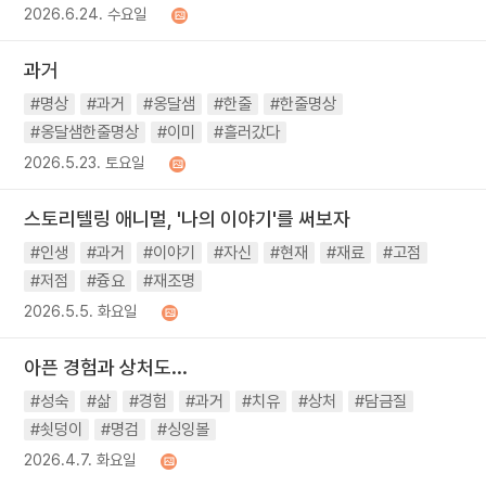
2026.6.24. 수요일
과거
#명상
#과거
#옹달샘
#한줄
#한줄명상
#옹달샘한줄명상
#이미
#흘러갔다
2026.5.23. 토요일
스토리텔링 애니멀, '나의 이야기'를 써보자
#인생
#과거
#이야기
#자신
#현재
#재료
#고점
#저점
#즁요
#재조명
2026.5.5. 화요일
아픈 경험과 상처도...
#성숙
#삶
#경험
#과거
#치유
#상처
#담금질
#쇳덩이
#명검
#싱잉볼
2026.4.7. 화요일