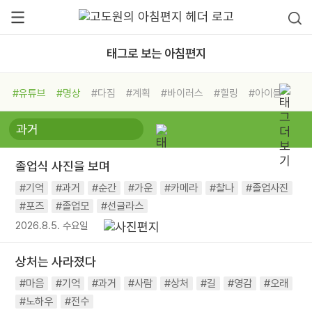
태그로 보는 아침편지
#유튜브
#명상
#다짐
#계획
#바이러스
#힐링
#아이들
#비전캠프
#독서캠프
#삶
#경험
#사람
#도움
#선택
#희망
#나눔
#친구
#링컨학교
#극복
#리더
#위기
졸업식 사진을 보며
#독서
#건강
#면역력
#기억
#과거
#순간
#가운
#카메라
#찰나
#졸업사진
#포즈
#졸업모
#선글라스
2026.8.5. 수요일
상처는 사라졌다
#마음
#기억
#과거
#사람
#상처
#길
#영감
#오래
#노하우
#전수