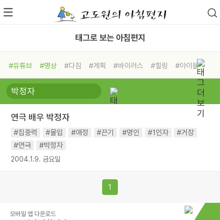
태그로 보는 아침편지
#유튜브
#명상
#다짐
#계획
#바이러스
#힐링
#아이들
#비전캠프
#독서캠프
#삶
#경험
#사람
#도움
#선택
#희망
#나눔
#친구
#링컨학교
#극복
#리더
#위기
연극 배우 박정자
#독서
#건강
#면역력
#집중력
#몰입
#애정
#끈기
#명인
#1인자
#거장
#연극
#박정자
2004.1.9. 금요일
1
모바일 앱 다운로드