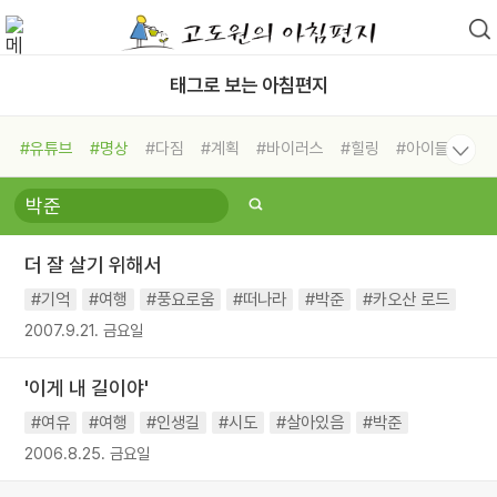
태그로 보는 아침편지
#유튜브
#명상
#다짐
#계획
#바이러스
#힐링
#아이들
#비전캠프
#독서캠프
#삶
#경험
#사람
#도움
#선택
#희망
#나눔
#친구
#링컨학교
#극복
#리더
#위기
더 잘 살기 위해서
#독서
#건강
#면역력
#기억
#여행
#풍요로움
#떠나라
#박준
#카오산 로드
2007.9.21. 금요일
'이게 내 길이야'
#여유
#여행
#인생길
#시도
#살아있음
#박준
2006.8.25. 금요일