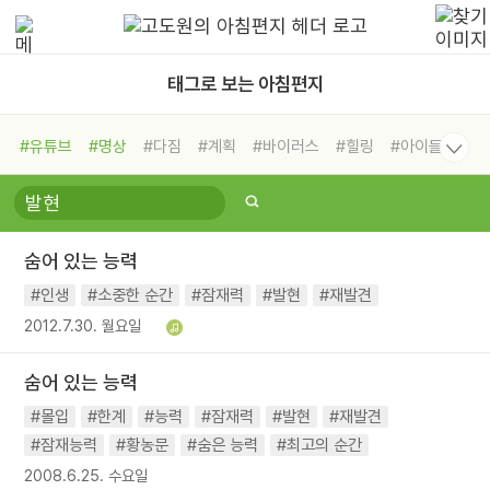
태그로 보는 아침편지
#유튜브
#명상
#다짐
#계획
#바이러스
#힐링
#아이들
#비전캠프
#독서캠프
#삶
#경험
#사람
#도움
#선택
#희망
#나눔
#친구
#링컨학교
#극복
#리더
#위기
숨어 있는 능력
#독서
#건강
#면역력
#인생
#소중한 순간
#잠재력
#발현
#재발견
2012.7.30. 월요일
숨어 있는 능력
#몰입
#한계
#능력
#잠재력
#발현
#재발견
#잠재능력
#황농문
#숨은 능력
#최고의 순간
2008.6.25. 수요일